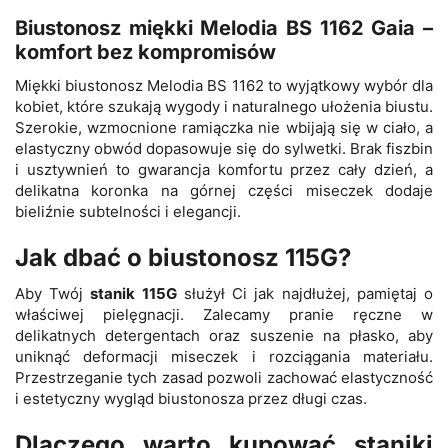
Biustonosz miękki Melodia BS 1162 Gaia –
komfort bez kompromisów
Miękki biustonosz Melodia BS 1162 to wyjątkowy wybór dla
kobiet, które szukają wygody i naturalnego ułożenia biustu.
Szerokie, wzmocnione ramiączka nie wbijają się w ciało, a
elastyczny obwód dopasowuje się do sylwetki. Brak fiszbin
i usztywnień to gwarancja komfortu przez cały dzień, a
delikatna koronka na górnej części miseczek dodaje
bieliźnie subtelności i elegancji.
Jak dbać o biustonosz 115G?
Aby Twój
stanik 115G
służył Ci jak najdłużej, pamiętaj o
właściwej pielęgnacji. Zalecamy pranie ręczne w
delikatnych detergentach oraz suszenie na płasko, aby
uniknąć deformacji miseczek i rozciągania materiału.
Przestrzeganie tych zasad pozwoli zachować elastyczność
i estetyczny wygląd biustonosza przez długi czas.
Dlaczego warto kupować staniki