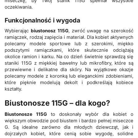
miseczkę, by Twój stanik 115G spełniał wszystkie
oczekiwania.
Funkcjonalność i wygoda
Wybierając
biustonosz 115G
, zwróć uwagę na szerokość
ramiączek, rodzaj zapięcia i materiał. Dla kobiet aktywnych
polecamy modele sportowe lub z szerokimi, miękko
podszytymi ramiączkami, które skutecznie odciążają
okolice ramion i karku. Na co dzień świetnie sprawdzą się
staniki 115G z miękkiej bawełny lub mikrofibry, które są
przewiewne i delikatne dla skóry. Na wyjątkowe okazje
polecamy modele z koronką lub eleganckimi zdobieniami,
które pięknie modelują dekolt i podkreślają kobiece
kształty.
Biustonosze 115G – dla kogo?
Biustonosze 115G
to doskonały wybór dla kobiet o
większym obwodzie pod biustem i bardzo pełnej miseczce
G. Są idealne zarówno dla młodych dziewcząt, jak i
dojrzałych kobiet, które cenią sobie wygodę, solidne