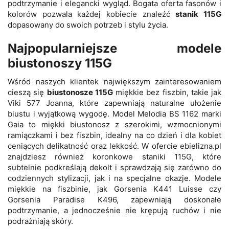
podtrzymanie i elegancki wygląd. Bogata oferta fasonów i
kolorów pozwala każdej kobiecie znaleźć
stanik 115G
dopasowany do swoich potrzeb i stylu życia.
Najpopularniejsze modele
biustonoszy 115G
Wśród naszych klientek największym zainteresowaniem
cieszą się
biustonosze 115G
miękkie bez fiszbin, takie jak
Viki 577 Joanna, które zapewniają naturalne ułożenie
biustu i wyjątkową wygodę. Model Melodia BS 1162 marki
Gaia to miękki biustonosz z szerokimi, wzmocnionymi
ramiączkami i bez fiszbin, idealny na co dzień i dla kobiet
ceniących delikatność oraz lekkość. W ofercie ebielizna.pl
znajdziesz również koronkowe staniki 115G, które
subtelnie podkreślają dekolt i sprawdzają się zarówno do
codziennych stylizacji, jak i na specjalne okazje. Modele
miękkie na fiszbinie, jak Gorsenia K441 Luisse czy
Gorsenia Paradise K496, zapewniają doskonałe
podtrzymanie, a jednocześnie nie krępują ruchów i nie
podrażniają skóry.