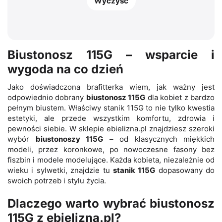
Wyczyść
Biustonosz 115G – wsparcie i
wygoda na co dzień
Jako doświadczona brafitterka wiem, jak ważny jest
odpowiednio dobrany
biustonosz 115G
dla kobiet z bardzo
pełnym biustem. Właściwy stanik 115G to nie tylko kwestia
estetyki, ale przede wszystkim komfortu, zdrowia i
pewności siebie. W sklepie ebielizna.pl znajdziesz szeroki
wybór
biustonoszy 115G
– od klasycznych miękkich
modeli, przez koronkowe, po nowoczesne fasony bez
fiszbin i modele modelujące. Każda kobieta, niezależnie od
wieku i sylwetki, znajdzie tu
stanik 115G
dopasowany do
swoich potrzeb i stylu życia.
Dlaczego warto wybrać biustonosz
115G z ebielizna.pl?