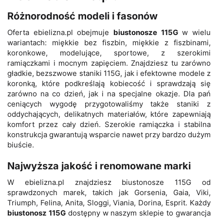
Różnorodność modeli i fasonów
Oferta ebielizna.pl obejmuje
biustonosze 115G
w wielu
wariantach: miękkie bez fiszbin, miękkie z fiszbinami,
koronkowe, modelujące, sportowe, z szerokimi
ramiączkami i mocnym zapięciem. Znajdziesz tu zarówno
gładkie, bezszwowe staniki 115G, jak i efektowne modele z
koronką, które podkreślają kobiecość i sprawdzają się
zarówno na co dzień, jak i na specjalne okazje. Dla pań
ceniących wygodę przygotowaliśmy także staniki z
oddychających, delikatnych materiałów, które zapewniają
komfort przez cały dzień. Szerokie ramiączka i stabilna
konstrukcja gwarantują wsparcie nawet przy bardzo dużym
biuście.
Najwyższa jakość i renomowane marki
W ebielizna.pl znajdziesz biustonosze 115G od
sprawdzonych marek, takich jak Gorsenia, Gaia, Viki,
Triumph, Felina, Anita, Sloggi, Viania, Dorina, Esprit. Każdy
biustonosz 115G
dostępny w naszym sklepie to gwarancja