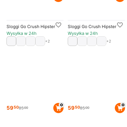
Sloggi Go Crush Hipster
Sloggi Go Crush Hipster
Wysyłka w 24h
Wysyłka w 24h
59
59
50
50
85
85
00
00