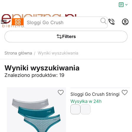
Filters
Strona główna
Wyniki wyszukiwania
/
Wyniki wyszukiwania
Znaleziono produktów: 19
Sloggi Go Crush Stringi
Wysyłka w 24h