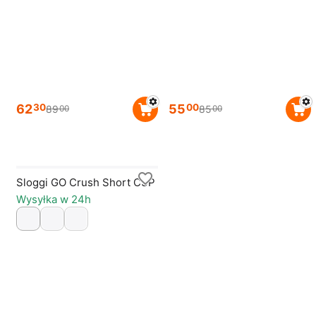
62
55
30
00
89
85
00
00
Sloggi GO Crush Short C3P
Wysyłka w 24h