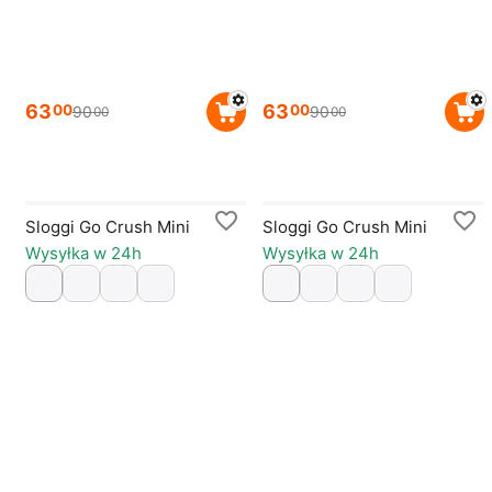
63
63
00
00
90
90
00
00
Sloggi Go Crush Mini
Sloggi Go Crush Mini
Wysyłka w 24h
Wysyłka w 24h