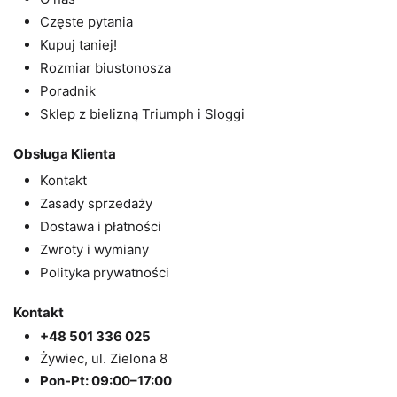
Częste pytania
Kupuj taniej!
Rozmiar biustonosza
Poradnik
Sklep z bielizną Triumph i Sloggi
Obsługa Klienta
Kontakt
Zasady sprzedaży
Dostawa i płatności
Zwroty i wymiany
Polityka prywatności
Kontakt
+48 501 336 025
Żywiec, ul. Zielona 8
Pon-Pt: 09:00–17:00