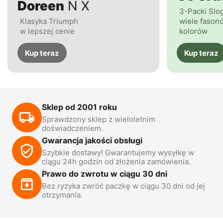
Doreen
N X
3-Packi Slo
Klasyka Triumph
wiele fasonó
w lepszej cenie
kolorów
Kup teraz
Kup teraz
Sklep od 2001 roku
Sprawdzony sklep z wieloletnim
doświadczeniem.
Gwarancja jakości obsługi
Szybkie dostawy! Gwarantujemy wysyłkę w
ciągu 24h godzin od złożenia zamówienia.
Prawo do zwrotu w ciągu 30 dni
Bez ryzyka zwróć paczkę w ciągu 30 dni od jej
otrzymania.