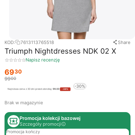
KOD:
7613113765518
Share
Triumph Nightdresses NDK 02 X
Napisz recenzję
69
30
99
00
-30%
Najniższa cena z 30 dni przed obniżką:
99.00
-30%
Brak w magazynie
Promocja kolekcji bazowej
Szczegóły promocji
Promocja kończy