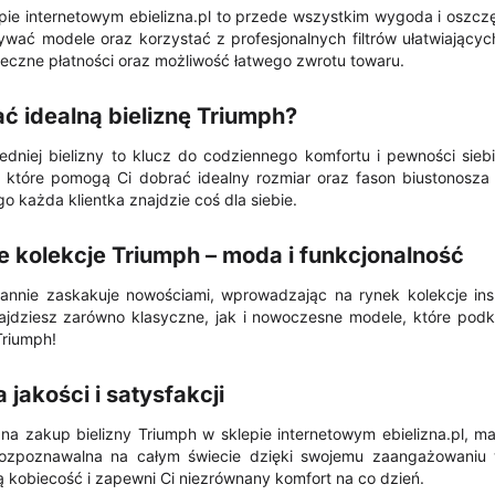
pie internetowym ebielizna.pl to przede wszystkim wygoda i oszc
wać modele oraz korzystać z profesjonalnych filtrów ułatwiającyc
eczne płatności oraz możliwość łatwego zwrotu towaru.
ć idealną bieliznę Triumph?
dniej bielizny to klucz do codziennego komfortu i pewności sieb
, które pomogą Ci dobrać idealny rozmiar oraz fason biustonosza 
go każda klientka znajdzie coś dla siebie.
 kolekcje Triumph – moda i funkcjonalność
tannie zaskakuje nowościami, wprowadzając na rynek kolekcje in
najdziesz zarówno klasyczne, jak i nowoczesne modele, które podkre
Triumph!
jakości i satysfakcji
 na zakup bielizny Triumph w sklepie internetowym ebielizna.pl, 
rozpoznawalna na całym świecie dzięki swojemu zaangażowaniu w 
ą kobiecość i zapewni Ci niezrównany komfort na co dzień.