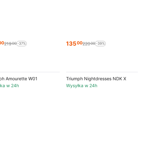
135
00
00
219
220
00
00
-37%
-39%
ph Amourette W01
Triumph Nightdresses NDK X
ka w 24h
Wysyłka w 24h