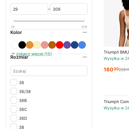
–
29
309
Kolor
Triumph BMU 
zobacz więcej (15)
Rozmiar
Wysyłka w 2
160
30
229
0
36
36/38
36B
Triumph Comf
Wysyłka w 2
36C
36D
38