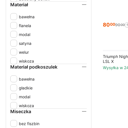
Materiał
46
46C
bawełna
80
00
90
00
-
46D
flanela
46E
modal
46F
satyna
48
welur
Triumph Nig
48D
wiskoza
LSL X
Materiał podkoszulek
Wysyłka w 2
48E
65D
bawełna
70A
gładkie
70B
modal
70C
wiskoza
Miseczka
70D
70E
bez fiszbin