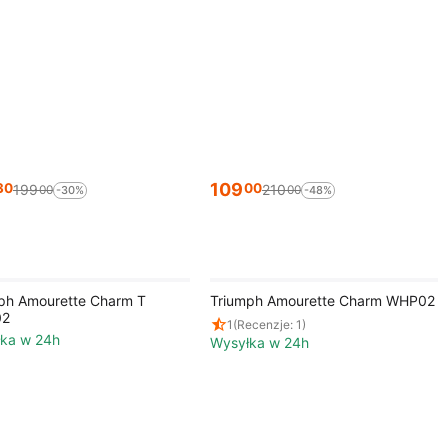
109
30
00
199
210
00
00
-30%
-48%
ph Amourette Charm T
Triumph Amourette Charm WHP02
02
1
(Recenzje: 1)
ka w 24h
Wysyłka w 24h