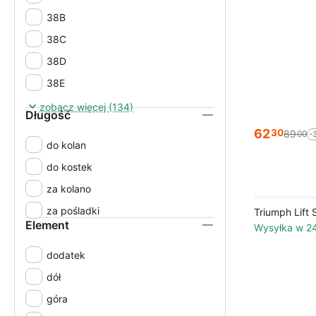
38B
38C
38D
38E
38F
zobacz więcej (134)
Długość
38G
62
30
89
00
-
do kolan
40
do kostek
40/42
za kolano
40B
za pośladki
Triumph Lift
40C
Element
Wysyłka w 2
40D
dodatek
40E
dół
40F
góra
40G