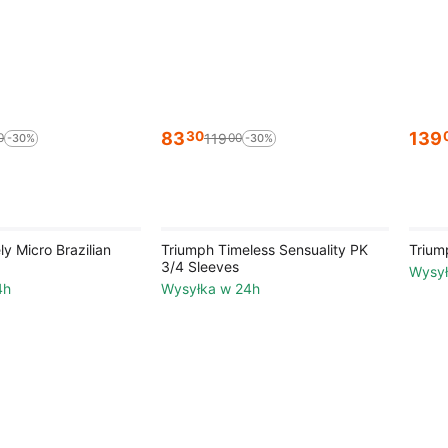
83
139
30
119
0
00
-30%
-30%
y Micro Brazilian
Triumph Timeless Sensuality PK
Trium
3/4 Sleeves
Wysył
4h
Wysyłka w 24h