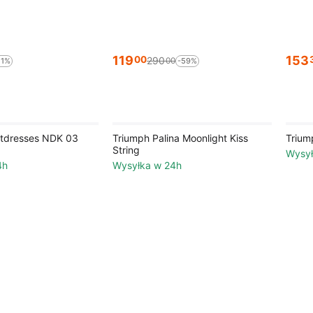
119
153
00
290
00
11%
-59%
htdresses NDK 03
Triumph Palina Moonlight Kiss
Trium
String
Wysył
4h
Wysyłka w 24h