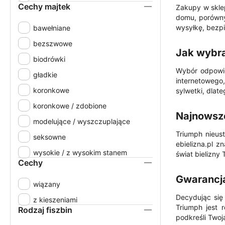
Cechy majtek
Zakupy w skle
85I
domu, porówny
85J
wysyłkę, bezpi
bawełniane
90B
bezszwowe
Jak wybra
90C
biodrówki
90D
Wybór odpowie
gładkie
internetowego
90E
koronkowe
sylwetki, dlate
90F
koronkowe / zdobione
Najnowsze
90G
modelujące / wyszczuplające
90H
Triumph nieus
seksowne
ebielizna.pl z
90I
wysokie / z wysokim stanem
świat bielizny 
Cechy
90J
Gwarancja 
90K
wiązany
95B
Decydując się
z kieszeniami
Triumph jest 
Rodzaj fiszbin
95C
podkreśli Twoj