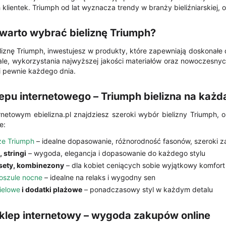
lientek. Triumph od lat wyznacza trendy w branży bieliźniarskiej,
warto wybrać bieliznę Triumph?
liznę Triumph, inwestujesz w produkty, które zapewniają doskonałe
ale, wykorzystania najwyższej jakości materiałów oraz nowoczesnyc
i pewnie każdego dnia.
lepu internetowego – Triumph bielizna na każd
rnetowym ebielizna.pl znajdziesz szeroki wybór bielizny Triumph, 
e:
ze Triumph
– idealne dopasowanie, różnorodność fasonów, szeroki z
i, stringi
– wygoda, elegancja i dopasowanie do każdego stylu
rsety, kombinezony
– dla kobiet ceniących sobie wyjątkowy komfor
oszule nocne
– idealne na relaks i wygodny sen
ielowe
i dodatki plażowe
– ponadczasowy styl w każdym detalu
klep internetowy – wygoda zakupów online