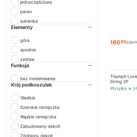
jednoczęściowy
42
pareo
42B
sukienka
42C
Elementy
42D
góra
42E
160
30
229
0
spodnie
42F
zestaw
42G
Funkcja
44
Triumph Lovel
bez modelowania
44/46
String 2P
Krój podkoszulek
Wysyłka w 2
44B
Gładkie
44C
Szerokie ramiączka
44D
Wąskie ramiączka
44E
Zabudowany dekolt
44F
Zdobiony dekolt
44G