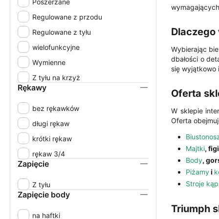
Poszerzane
wymagających k
80E
Regulowane z przodu
80F
Dlaczego 
Regulowane z tyłu
80G
wielofunkcyjne
Wybierając bie
dbałości o det
80H
Wymienne
się wyjątkowo 
80I
Z tyłu na krzyż
Rękawy
80J
Oferta sk
85A
bez rękawków
W sklepie inte
Oferta obejmuj
85B
długi rękaw
85C
Biustonos
krótki rękaw
Majtki
, fig
85D
rękaw 3/4
Body
, go
Zapięcie
85E
Piżamy
i
k
85F
Stroje kąp
Z tyłu
Zapięcie body
85G
Triumph s
85H
na haftki