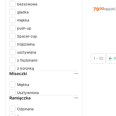
70F
bezszwowa
79
00
180
00
70G
gładka
70H
miękka
75A
push-up
75B
Spacer-cup
75C
trójdzielna
75D
usztywiana
1 - 10
75E
z fiszbinami
75F
z koronką
Miseczki
75G
75H
Miękka
80A
Usztywniona
Ramiączka
80B
80C
Odpinane
80D