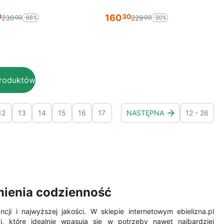
160
0
30
230
229
00
00
-66%
-30%
produktów
12
13
14
15
16
17
NASTĘPNA
12 - 26
zmienia codzienność
cji i najwyższej jakości. W sklepie internetowym ebielizna.pl
i, które idealnie wpasują się w potrzeby nawet najbardziej