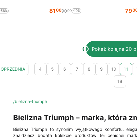
81
79
00
0
90
00
-56%
-10%
Pokaż kolejne 20 
POPRZEDNIA
4
5
6
7
8
9
10
11
18
/bielizna-triumph
Bielizna Triumph – marka, która 
Bielizna Triumph to synonim wyjątkowego komfortu, elegan
znajdziesz bogatą kolekcję produktów tej cenionej mark