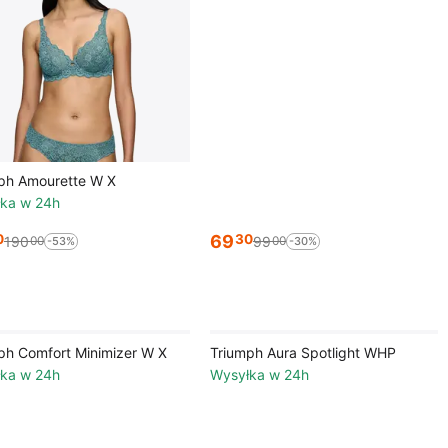
ph Amourette W X
ka w 24h
69
0
30
190
99
00
00
-53%
-30%
ph Comfort Minimizer W X
Triumph Aura Spotlight WHP
ka w 24h
Wysyłka w 24h