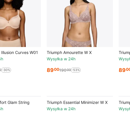
Illusion Curves W01
Triumph Amourette W X
Trium
4h
Wysyłka w 24h
Wysył
89
89
00
0
190
0
00
-30%
-53%
ort Glam String
Triumph Essential Minimizer W X
Trium
4h
Wysyłka w 24h
Wysył