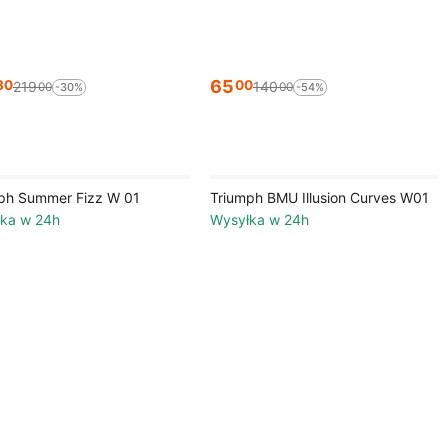
65
30
00
219
140
00
00
-30%
-54%
ph Summer Fizz W 01
Triumph BMU Illusion Curves W01
ka w 24h
Wysyłka w 24h