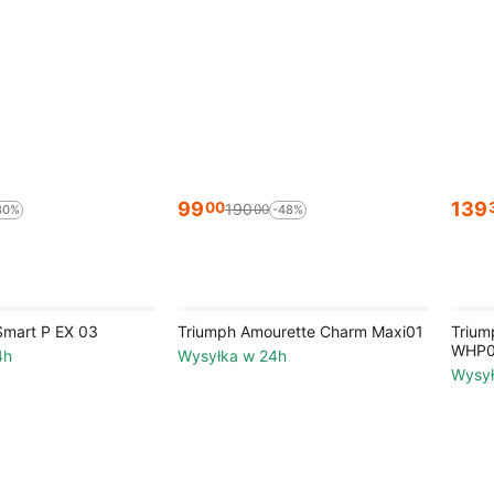
99
139
00
190
00
30%
-48%
 Smart P EX 03
Triumph Amourette Charm Maxi01
Trium
WHP
4h
Wysyłka w 24h
Wysył