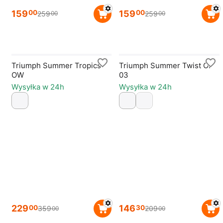
159
159
00
00
259
259
00
00
Triumph Summer Tropics
Triumph Summer Twist OP
OW
03
Wysyłka w 24h
Wysyłka w 24h
229
146
00
30
359
209
00
00