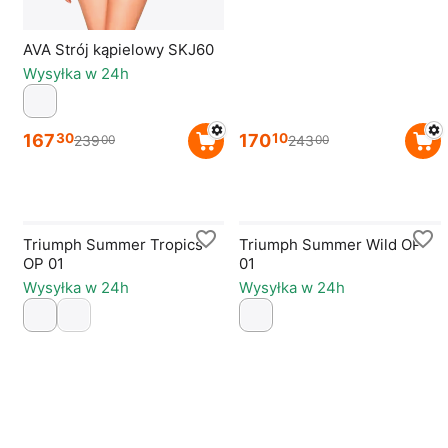
AVA Strój kąpielowy SKJ60
Wysyłka w 24h
167
170
30
10
239
243
00
00
Triumph Summer Tropics
Triumph Summer Wild OP
OP 01
01
Wysyłka w 24h
Wysyłka w 24h