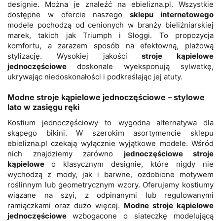
designie. Można je znaleźć na ebielizna.pl. Wszystkie
dostępne w ofercie naszego
sklepu internetowego
modele pochodzą od cenionych w branży bieliźniarskiej
marek, takich jak Triumph i Sloggi. To propozycja
komfortu, a zarazem sposób na efektowną, plażową
stylizację. Wysokiej jakości
stroje kąpielowe
jednoczęściowe
doskonale wyeksponują sylwetkę,
ukrywając niedoskonałości i podkreślając jej atuty.
Modne stroje kąpielowe jednoczęściowe – stylowe
lato w zasięgu ręki
Kostium jednoczęściowy to wygodna alternatywa dla
skąpego bikini. W szerokim asortymencie sklepu
ebielizna.pl czekają wyłącznie wyjątkowe modele. Wśród
nich znajdziemy zarówno
jednoczęściowe stroje
kąpielowe
o klasycznym designie, które nigdy nie
wychodzą z mody, jak i barwne, ozdobione motywem
roślinnym lub geometrycznym wzory. Oferujemy kostiumy
wiązane na szyi, z odpinanymi lub regulowanymi
ramiączkami oraz dużo więcej.
Modne stroje kąpielowe
jednoczęściowe
wzbogacone o siateczkę modelującą