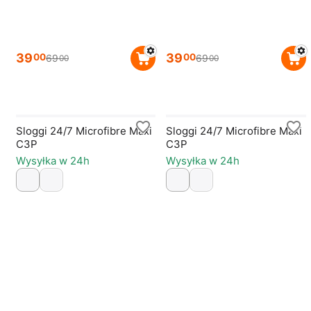
39
39
00
00
69
69
00
00
Sloggi 24/7 Microfibre Maxi
Sloggi 24/7 Microfibre Maxi
C3P
C3P
Wysyłka w 24h
Wysyłka w 24h