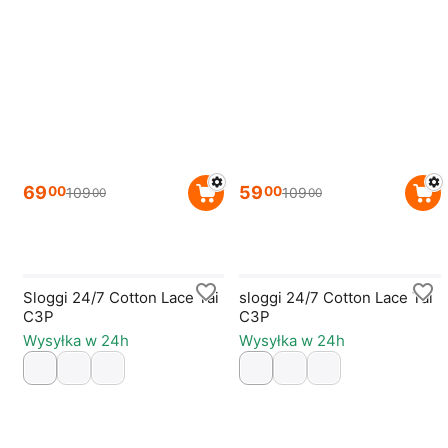
69
59
00
00
109
109
00
00
Sloggi 24/7 Cotton Lace Tai
sloggi 24/7 Cotton Lace Tai
C3P
C3P
Wysyłka w 24h
Wysyłka w 24h