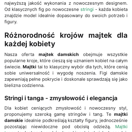
najwyższą jakość wykonania z nowoczesnym designem.
Od klasycznych fig po nowoczesne
stringi
- każda kobieta
znajdzie model idealnie dopasowany do swoich potrzeb i
figury.
Różnorodność krojów majtek dla
każdej kobiety
Nasza oferta
majtek damskich
obejmuje wszystkie
popularne kroje, które cieszą się uznaniem kobiet na całym
świecie.
Majtki
tai to klasyczny wybór dla tych, które cenią
sobie uniwersalność i wygodę noszenia. Figi damskie
zapewniają pełne pokrycie i doskonale sprawdzają się jako
bielizna codzienna.
Stringi i tanga - zmysłowość i elegancja
Dla kobiet ceniących zmysłowość i nowoczesny styl,
proponujemy szeroką gamę stringów i tang. Te
majtki
damskie
idealnie podkreślają kształty figury, jednocześnie
pozostając niewidoczne pod obcisłą odzieżą.
Majtki