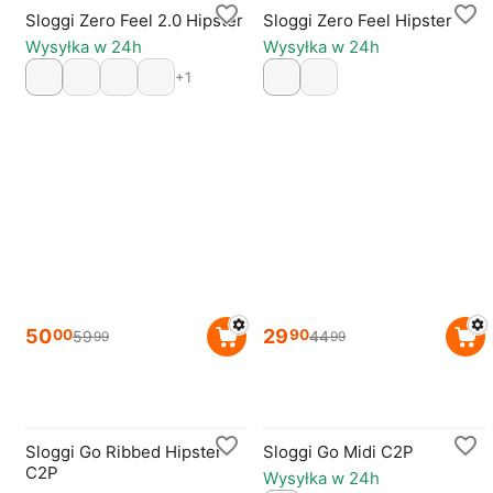
Sloggi Zero Feel 2.0 Hipster
Sloggi Zero Feel Hipster
Wysyłka w 24h
Wysyłka w 24h
50
29
00
90
59
44
99
99
Sloggi Go Ribbed Hipster
Sloggi Go Midi C2P
C2P
Wysyłka w 24h