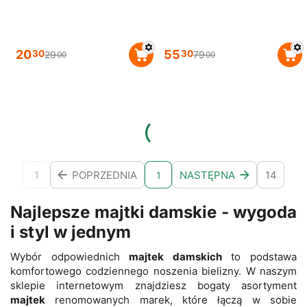
20
55
30
30
29
79
00
00
1
POPRZEDNIA
NASTĘPNA
14
1
Najlepsze majtki damskie - wygoda
i styl w jednym
Wybór odpowiednich
majtek damskich
to podstawa
komfortowego codziennego noszenia bielizny. W naszym
sklepie internetowym znajdziesz bogaty asortyment
majtek
renomowanych marek, które łączą w sobie