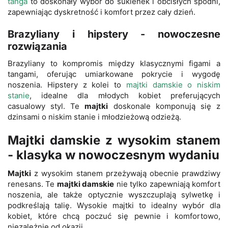
tanga
to doskonały wybór do sukienek i obcisłych spodni,
zapewniając dyskretność i komfort przez cały dzień.
Brazyliany i hipstery - nowoczesne
rozwiązania
Brazyliany to kompromis między klasycznymi figami a
tangami, oferując umiarkowane pokrycie i wygodę
noszenia. Hipstery z kolei to
majtki damskie o niskim
stanie
, idealne dla młodych kobiet preferujących
casualowy styl. Te
majtki
doskonale komponują się z
dzinsami o niskim stanie i młodzieżową odzieżą.
Majtki damskie z wysokim stanem
- klasyka w nowoczesnym wydaniu
Majtki
z wysokim stanem przeżywają obecnie prawdziwy
renesans. Te
majtki damskie
nie tylko zapewniają komfort
noszenia, ale także optycznie wyszczuplają sylwetkę i
podkreślają talię. Wysokie majtki to idealny wybór dla
kobiet, które chcą poczuć się pewnie i komfortowo,
niezależnie od okazji.