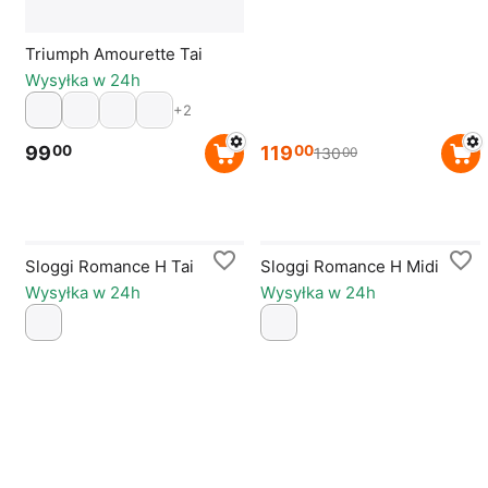
Triumph Amourette Tai
Wysyłka w 24h
99
119
00
00
130
00
Sloggi Romance H Tai
Sloggi Romance H Midi
Wysyłka w 24h
Wysyłka w 24h