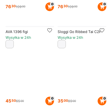
76
76
30
30
109
109
00
00
AVA 1396 figi
Sloggi Go Ribbed Tai C2P
Wysyłka w 24h
Wysyłka w 24h
45
35
50
00
65
89
00
00