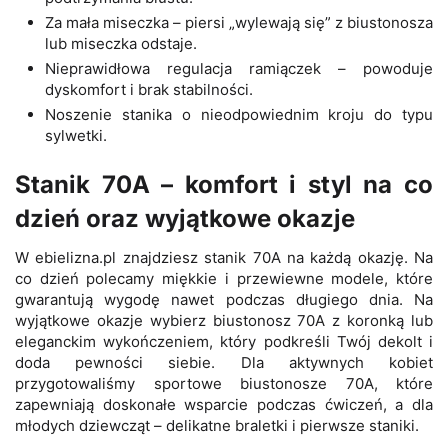
Za mała miseczka – piersi „wylewają się” z biustonosza
lub miseczka odstaje.
Nieprawidłowa regulacja ramiączek – powoduje
dyskomfort i brak stabilności.
Noszenie stanika o nieodpowiednim kroju do typu
sylwetki.
Stanik 70A – komfort i styl na co
dzień oraz wyjątkowe okazje
W ebielizna.pl znajdziesz stanik 70A na każdą okazję. Na
co dzień polecamy miękkie i przewiewne modele, które
gwarantują wygodę nawet podczas długiego dnia. Na
wyjątkowe okazje wybierz biustonosz 70A z koronką lub
eleganckim wykończeniem, który podkreśli Twój dekolt i
doda pewności siebie. Dla aktywnych kobiet
przygotowaliśmy sportowe biustonosze 70A, które
zapewniają doskonałe wsparcie podczas ćwiczeń, a dla
młodych dziewcząt – delikatne braletki i pierwsze staniki.