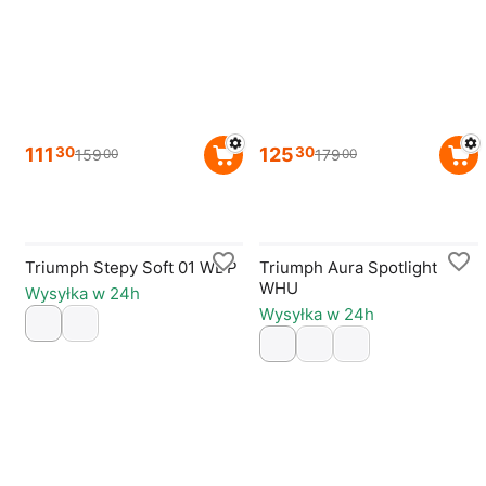
111
125
30
30
159
179
00
00
Triumph Stepy Soft 01 WDP
Triumph Aura Spotlight
WHU
Wysyłka w 24h
Wysyłka w 24h