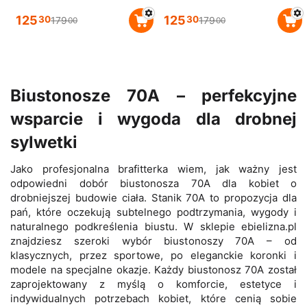
125
125
30
30
179
179
00
00
Biustonosze 70A – perfekcyjne
wsparcie i wygoda dla drobnej
sylwetki
Jako profesjonalna brafitterka wiem, jak ważny jest
odpowiedni dobór biustonosza 70A dla kobiet o
drobniejszej budowie ciała. Stanik 70A to propozycja dla
pań, które oczekują subtelnego podtrzymania, wygody i
naturalnego podkreślenia biustu. W sklepie ebielizna.pl
znajdziesz szeroki wybór biustonoszy 70A – od
klasycznych, przez sportowe, po eleganckie koronki i
modele na specjalne okazje. Każdy biustonosz 70A został
zaprojektowany z myślą o komforcie, estetyce i
indywidualnych potrzebach kobiet, które cenią sobie