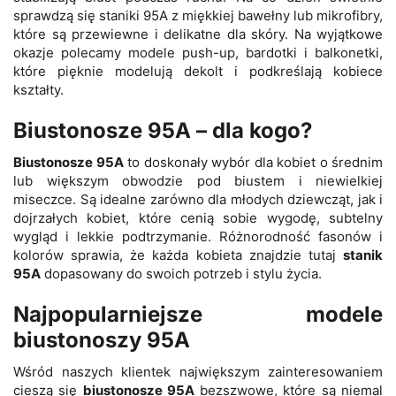
sprawdzą się staniki 95A z miękkiej bawełny lub mikrofibry,
które są przewiewne i delikatne dla skóry. Na wyjątkowe
okazje polecamy modele push-up, bardotki i balkonetki,
które pięknie modelują dekolt i podkreślają kobiece
kształty.
Biustonosze 95A – dla kogo?
Biustonosze 95A
to doskonały wybór dla kobiet o średnim
lub większym obwodzie pod biustem i niewielkiej
miseczce. Są idealne zarówno dla młodych dziewcząt, jak i
dojrzałych kobiet, które cenią sobie wygodę, subtelny
wygląd i lekkie podtrzymanie. Różnorodność fasonów i
kolorów sprawia, że każda kobieta znajdzie tutaj
stanik
95A
dopasowany do swoich potrzeb i stylu życia.
Najpopularniejsze modele
biustonoszy 95A
Wśród naszych klientek największym zainteresowaniem
cieszą się
biustonosze 95A
bezszwowe, które są niemal