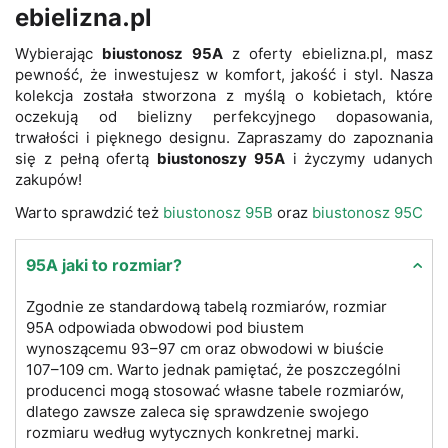
ebielizna.pl
Wybierając
biustonosz 95A
z oferty ebielizna.pl, masz
pewność, że inwestujesz w komfort, jakość i styl. Nasza
kolekcja została stworzona z myślą o kobietach, które
oczekują od bielizny perfekcyjnego dopasowania,
trwałości i pięknego designu. Zapraszamy do zapoznania
się z pełną ofertą
biustonoszy 95A
i życzymy udanych
zakupów!
Warto sprawdzić też
biustonosz 95B
oraz
biustonosz 95C
95A jaki to rozmiar?
Zgodnie ze standardową tabelą rozmiarów, rozmiar
95A odpowiada obwodowi pod biustem
wynoszącemu 93–97 cm oraz obwodowi w biuście
107–109 cm. Warto jednak pamiętać, że poszczególni
producenci mogą stosować własne tabele rozmiarów,
dlatego zawsze zaleca się sprawdzenie swojego
rozmiaru według wytycznych konkretnej marki.