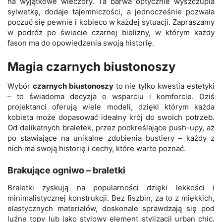
na wyjątkowe wieczory. Ta barwa optycznie wyszczupla
sylwetkę, dodaje tajemniczości, a jednocześnie pozwala
poczuć się pewnie i kobieco w każdej sytuacji. Zapraszamy
w podróż po świecie czarnej bielizny, w którym każdy
fason ma do opowiedzenia swoją historię.
Magia czarnych biustonoszy
Wybór
czarnych biustonoszy
to nie tylko kwestia estetyki
– to świadoma decyzja o wsparciu i komforcie. Dziś
projektanci oferują wiele modeli, dzięki którym każda
kobieta może dopasować idealny krój do swoich potrzeb.
Od delikatnych braletek, przez podkreślające push-upy, aż
po stawia­jące na unikalne zdobienia bustiery – każdy z
nich ma swoją historię i cechy, które warto poznać.
Brakujące ogniwo – braletki
Braletki zyskują na popularności dzięki lekkości i
minimalistycznej konstrukcji. Bez fiszbin, za to z miękkich,
elastycznych materiałów, doskonale sprawdzają się pod
luźne topy lub jako stylowy element stylizacji urban chic.