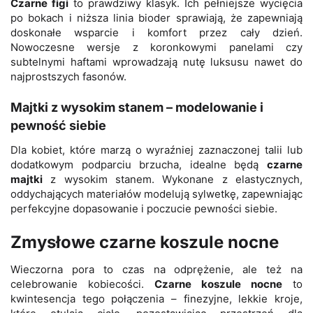
Czarne figi
to prawdziwy klasyk. Ich pełniejsze wycięcia
po bokach i niższa linia bioder sprawiają, że zapewniają
doskonałe wsparcie i komfort przez cały dzień.
Nowoczesne wersje z koronkowymi panelami czy
subtelnymi haftami wprowadzają nutę luksusu nawet do
najprostszych fasonów.
Majtki z wysokim stanem – modelowanie i
pewność siebie
Dla kobiet, które marzą o wyraźniej zaznaczonej talii lub
dodatkowym podparciu brzucha, idealne będą
czarne
majtki
z wysokim stanem. Wykonane z elastycznych,
oddychających materiałów modelują sylwetkę, zapewniając
perfekcyjne dopasowanie i poczucie pewności siebie.
Zmysłowe czarne koszule nocne
Wieczorna pora to czas na odprężenie, ale też na
celebrowanie kobiecości.
Czarne koszule nocne
to
kwintesencja tego połączenia – finezyjne, lekkie kroje,