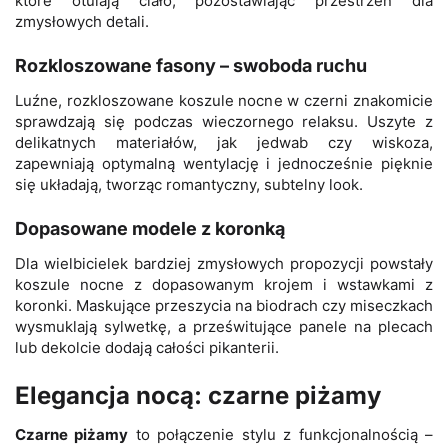
które otulają ciało, pozostawiając przestrzeń dla
zmysłowych detali.
Rozkloszowane fasony – swoboda ruchu
Luźne, rozkloszowane koszule nocne w czerni znakomicie
sprawdzają się podczas wieczornego relaksu. Uszyte z
delikatnych materiałów, jak jedwab czy wiskoza,
zapewniają optymalną wentylację i jednocześnie pięknie
się układają, tworząc romantyczny, subtelny look.
Dopasowane modele z koronką
Dla wielbicielek bardziej zmysłowych propozycji powstały
koszule nocne z dopasowanym krojem i wstawkami z
koronki. Maskujące przeszycia na biodrach czy miseczkach
wysmuklają sylwetkę, a prześwitujące panele na plecach
lub dekolcie dodają całości pikanterii.
Elegancja nocą: czarne piżamy
Czarne piżamy
to połączenie stylu z funkcjonalnością –