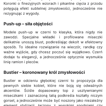
Koronki o finezyjnych wzorach i pikantne cięcia z przodu
potęgują efekt subtelnej zmysłowości, jednocześnie nie
rezygnując z wygody.
Push-up – siła objętości
Modele push-up w czerni to klasyka, która nigdy nie
zawodzi. Specjalne wkładki i profilowane miseczki
delikatnie unoszą biust, podkreślając dekolt w efektowny
sposób. To idealne rozwiązanie na wieczór, randkę czy
ważne wyjście, gdy chcesz poczuć się wyjątkowo. Czerń
dodaje tu elegancji, a jednocześnie optycznie wysmukla
linię ramion i pleców.
Bustier – koronowany król zmysłowości
Bustier w odcieniu głębokiej czerni to propozycja dla
pewnych siebie kobiet, które nie boją się odważnych
akcentów. Ściśle dopasowany top z usztywnianymi
miseczkami i zaznaczoną talią podkreśla kształty niczym
gorset, a jednocześnie może być noszony jako niezależny
element stylizacji, łączony z wysokimi spodniami czy