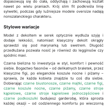
dopasowują się do ciała, oddychają i zachowują kształt
nawet po wielu praniach. Krój slim fit podkreśla linię
sylwetki, podczas gdy luźniejsze modele oversize nadają
nonszalanckiego charakteru.
Stylowe wariacje
Model z dekoltem w serek optycznie wydłuża szyję i
dodaje lekkości, natomiast klasyczny dekolt okrągły
sprawdzi się pod marynarką lub swetrem. Długość
przedłużana pozwala nosić je również do legginsów czy
spódnic maxi.
Czarna bielizna to inwestycja w styl, komfort i pewność
siebie. Bogactwo fasonów – od delikatnych braletek, przez
klasyczne figi, po eleganckie koszule nocne i piżamy –
sprawia, że każda kobieta znajdzie tu coś dla siebie.
Dobierając
czarne biustonosze
,
czarne majtki
,
czarne figi
,
czarne koszule nocne
,
czarne piżamy
,
czarne stroje
kąpielowe
,
czarne stroje kąpielowe jednoczęściowe
i
czarne podkoszulki
budujesz garderobę, która sprosta
każdej okazji – od codziennego komfortu po wieczorną