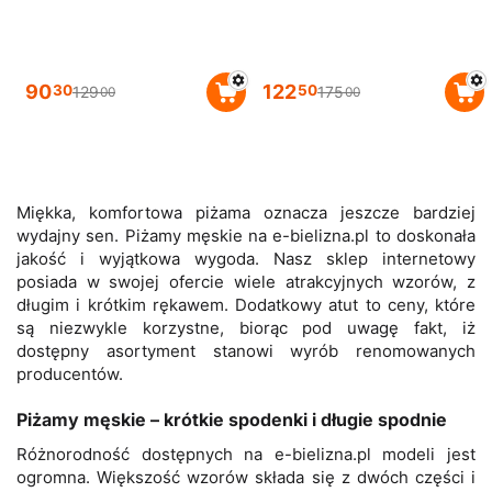
90
122
30
50
129
175
00
00
Miękka, komfortowa piżama oznacza jeszcze bardziej
wydajny sen. Piżamy męskie na e-bielizna.pl to doskonała
jakość i wyjątkowa wygoda. Nasz sklep internetowy
posiada w swojej ofercie wiele atrakcyjnych wzorów, z
długim i krótkim rękawem. Dodatkowy atut to ceny, które
są niezwykle korzystne, biorąc pod uwagę fakt, iż
dostępny asortyment stanowi wyrób renomowanych
producentów.
Piżamy męskie – krótkie spodenki i długie spodnie
Różnorodność dostępnych na e-bielizna.pl modeli jest
ogromna. Większość wzorów składa się z dwóch części i