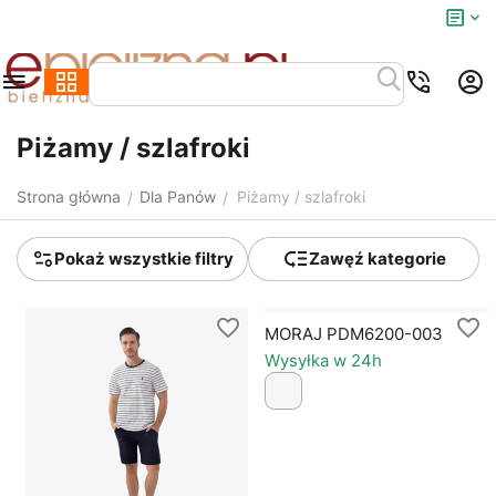
Piżamy / szlafroki
Strona główna
Dla Panów
Piżamy / szlafroki
/
/
Pokaż wszystkie filtry
Zawęź kategorie
MORAJ PDM6200-003
Wysyłka w 24h