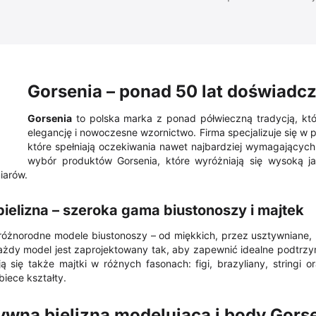
Gorsenia – ponad 50 lat doświadcz
Gorsenia
to polska marka z ponad półwieczną tradycją, któr
elegancję i nowoczesne wzornictwo. Firma specjalizuje się w 
które spełniają oczekiwania nawet najbardziej wymagających k
wybór produktów Gorsenia, które wyróżniają się wysoką 
iarów.
bielizna – szeroka gama biustonoszy i majtek
różnorodne modele biustonoszy – od miękkich, przez usztywniane, 
ażdy model jest zaprojektowany tak, aby zapewnić idealne podtrzy
ją się także majtki w różnych fasonach: figi, brazyliany, stringi
biece kształty.
ywna bielizna modelująca i body Gors