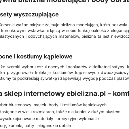
rsety wyszczuplające
orsenia ważne miejsce zajmuje bielizna modelująca, która pozwala 
z koronkowymi wstawkami łączą w sobie funkcjonalność z elegancją
elastycznych i oddychających materiałów, bielizna ta jest niewi
ocne i kostiumy kąpielowe
kże szeroki wybór koszul nocnych i peniuarów z delikatnej satyny, k
ka przygotowała kolekcje kostiumów kąpielowych dwuczęściowyc
tiumy te podkreślają sylwetkę i zapewniają wygodę podczas plażowa
 sklep internetowy ebielizna.pl – ko
ybór biustonoszy, majtek, body i kostiumów kąpielowych
dostępne w wielu rozmiarach, także dla kobiet z dużym biustem
 wyselekcjonowane materiały i precyzyjne wykonanie
y, koronki, hafty i eleganckie detale