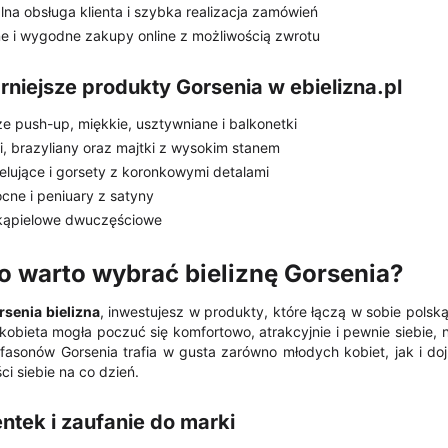
lna obsługa klienta i szybka realizacja zamówień
e i wygodne zakupy online z możliwością zwrotu
rniejsze produkty Gorsenia w ebielizna.pl
e push-up, miękkie, usztywniane i balkonetki
ngi, brazyliany oraz majtki z wysokim stanem
lujące i gorsety z koronkowymi detalami
cne i peniuary z satyny
kąpielowe dwuczęściowe
o warto wybrać bieliznę Gorsenia?
rsenia bielizna
, inwestujesz w produkty, które łączą w sobie pols
kobieta mogła poczuć się komfortowo, atrakcyjnie i pewnie siebie, n
fasonów Gorsenia trafia w gusta zarówno młodych kobiet, jak i dojr
i siebie na co dzień.
entek i zaufanie do marki