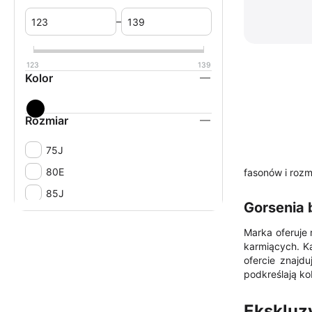
–
123
139
Kolor
Rozmiar
75J
80E
fasonów i rozm
85J
Gorsenia 
Marka oferuje 
karmiących. K
ofercie znajdu
podkreślają ko
Ekskluz