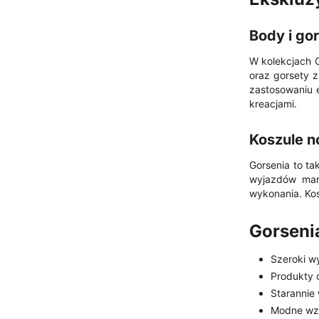
Body i go
W kolekcjach G
oraz gorsety 
zastosowaniu 
kreacjami.
Koszule n
Gorsenia to ta
wyjazdów mar
wykonania. Kos
Gorsenia
Szeroki w
Produkty 
Starannie
Modne wzor