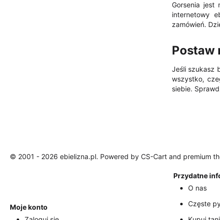
Gorsenia jest
internetowy e
zamówień. Dzię
Postaw 
Jeśli szukasz b
wszystko, cze
siebie. Sprawd
© 2001 - 2026 ebielizna.pl. Powered by
CS-Cart
and premium t
Przydatne in
O nas
Częste py
Moje konto
Zaloguj się
Kupuj tani