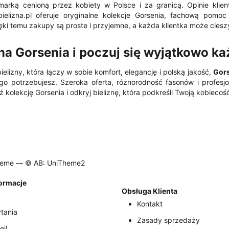
 marką cenioną przez kobiety w Polsce i za granicą. Opinie klie
bielizna.pl oferuje oryginalne kolekcje Gorsenia, fachową pomo
ki temu zakupy są proste i przyjemne, a każda klientka może cieszyć
na Gorsenia i poczuj się wyjątkowo ka
ielizny, która łączy w sobie komfort, elegancję i polską jakość,
Gors
go potrzebujesz. Szeroka oferta, różnorodność fasonów i profesjo
ź kolekcję Gorsenia i odkryj bieliznę, która podkreśli Twoją kobiecoś
heme —
© AB: UniTheme2
formacje
Obsługa Klienta
Kontakt
tania
Zasady sprzedaży
ej!