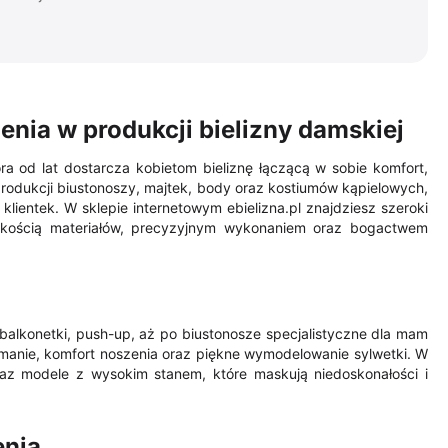
enia w produkcji bielizny damskiej
a od lat dostarcza kobietom bieliznę łączącą w sobie komfort,
produkcji biustonoszy, majtek, body oraz kostiumów kąpielowych,
lientek. W sklepie internetowym ebielizna.pl znajdziesz szeroki
jakością materiałów, precyzyjnym wykonaniem oraz bogactwem
balkonetki, push-up, aż po biustonosze specjalistyczne dla mam
manie, komfort noszenia oraz piękne wymodelowanie sylwetki. W
 oraz modele z wysokim stanem, które maskują niedoskonałości i
enia