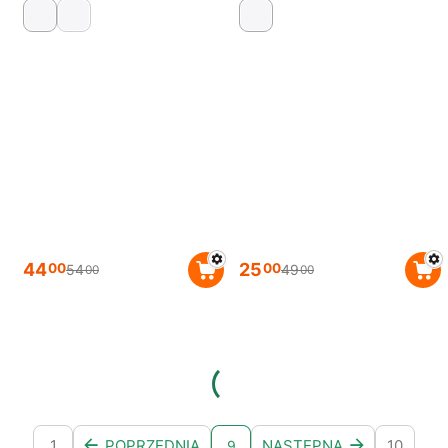
44
25
00
00
54
49
00
00
1
POPRZEDNIA
NASTĘPNA
10
9