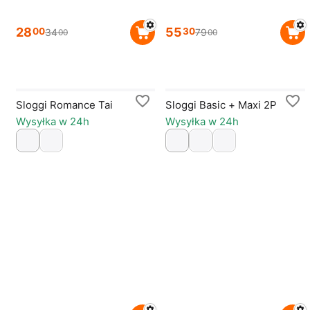
28
55
00
30
34
79
00
00
Sloggi Romance Tai
Sloggi Basic + Maxi 2P
Wysyłka w 24h
Wysyłka w 24h