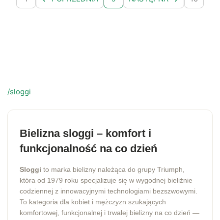
/sloggi
Bielizna sloggi – komfort i
funkcjonalność na co dzień
Sloggi
to marka bielizny należąca do grupy Triumph,
która od 1979 roku specjalizuje się w wygodnej bieliźnie
codziennej z innowacyjnymi technologiami bezszwowymi.
To kategoria dla kobiet i mężczyzn szukających
komfortowej, funkcjonalnej i trwałej bielizny na co dzień —