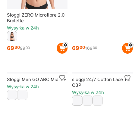
Sloggi ZERO Microfibre 2.0
Bralette
Wysyłka w 24h
69
69
30
00
99
169
00
00
Sloggi Men GO ABC Midi 2P
sloggi 24/7 Cotton Lace Tai
C3P
Wysyłka w 24h
Wysyłka w 24h