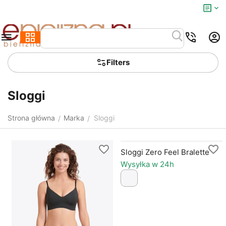
Filters
Sloggi
Strona główna
Marka
Sloggi
/
/
Sloggi Zero Feel Bralette
Wysyłka w 24h