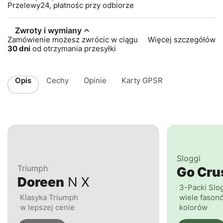
Przelewy24, płatnośc przy odbiorze
Zwroty i wymiany
Zamówienie możesz zwrócic w ciągu
Więcej szczegółów
30 dni
od otrzymania przesyłki
Opis
Cechy
Opinie
Karty GPSR
Sloggi
Triumph
Go Cr
Doreen
N X
3-Packi Slo
Klasyka Triumph
wiele fasonó
w lepszej cenie
kolorów