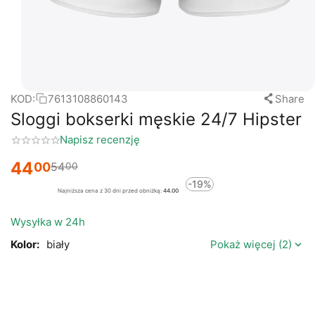
KOD:
7613108860143
Share
Sloggi bokserki męskie 24/7 Hipster
Napisz recenzję
44
00
54
00
-19%
Najniższa cena z 30 dni przed obniżką:
44.00
Wysyłka w 24h
Kolor:
biały
Pokaż więcej (2)