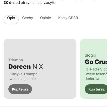
30 dni
od otrzymania przesyłki
Opis
Cechy
Opinie
Karty GPSR
Sloggi
Triumph
Go Cr
Doreen
N X
3-Packi Slo
Klasyka Triumph
wiele fasonó
w lepszej cenie
kolorów
Kup teraz
Kup teraz