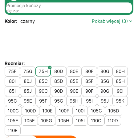
Promocja kończy
się za:
Kolor:
czarny
Pokaż więcej (3)
Rozmiar:
75F
75G
75H
80D
80E
80F
80G
80H
80I
80J
85C
85D
85E
85F
85G
85H
85I
85J
90C
90D
90E
90F
90G
90I
95C
95E
95F
95G
95H
95I
95J
95K
100C
100D
100E
100F
100I
105C
105D
105E
105F
105G
105H
105I
110C
110D
110E