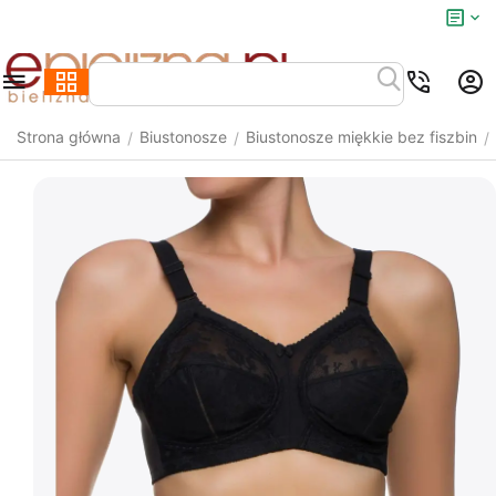
Strona główna
Biustonosze
Biustonosze miękkie bez fiszbin
/
/
/