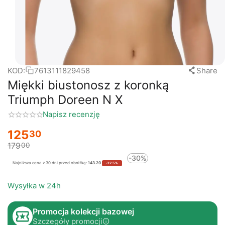
KOD:
7613111829458
Share
Miękki biustonosz z koronką
Triumph Doreen N X
Napisz recenzję
125
30
179
00
-30%
Najniższa cena z 30 dni przed obniżką:
143.20
-12.5%
Wysyłka w 24h
Promocja kolekcji bazowej
Szczegóły promocji