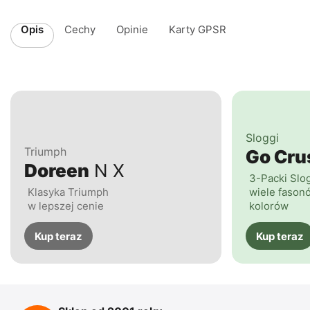
Opis
Cechy
Opinie
Karty GPSR
Sloggi
Triumph
Go Cr
Doreen
N X
3-Packi Slo
Klasyka Triumph
wiele fasonó
w lepszej cenie
kolorów
Kup teraz
Kup teraz