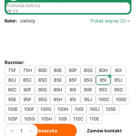
Promocja kończy
się za:
Kolor:
cielisty
Pokaż więcej (3)
Rozmiar:
75F
75H
80D
80E
80F
80G
80H
80I
80J
85C
85D
85E
85F
85G
85I
85J
90C
90F
90G
90H
90I
90K
95C
95D
95E
95F
95G
95H
95I
95J
100C
100D
100E
100F
100G
100H
100I
100J
105E
105F
105G
105H
105I
110C
110E
+
−
Do koszyka
Zamów kontakt