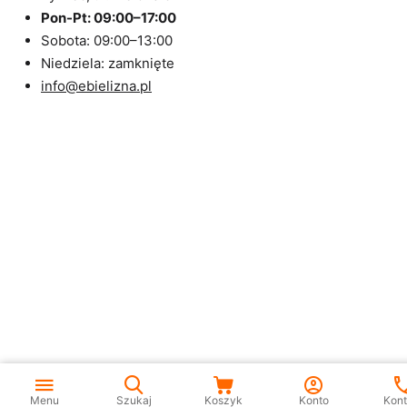
Pon-Pt: 09:00–17:00
Sobota: 09:00–13:00
Niedziela: zamknięte
info@ebielizna.pl
Menu
Szukaj
Koszyk
Konto
Kont