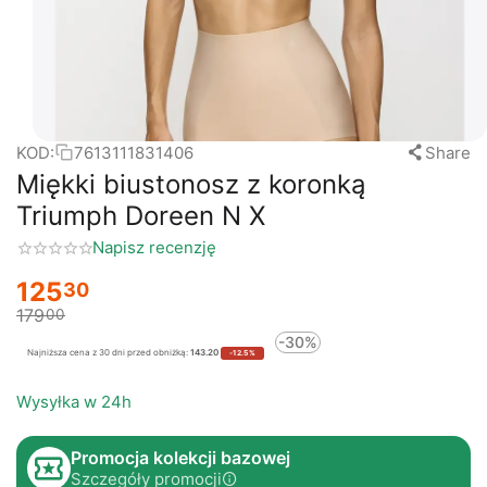
KOD:
7613111831406
Share
Miękki biustonosz z koronką
Triumph Doreen N X
Napisz recenzję
125
30
179
00
-30%
Najniższa cena z 30 dni przed obniżką:
143.20
-12.5%
Wysyłka w 24h
Promocja kolekcji bazowej
Szczegóły promocji