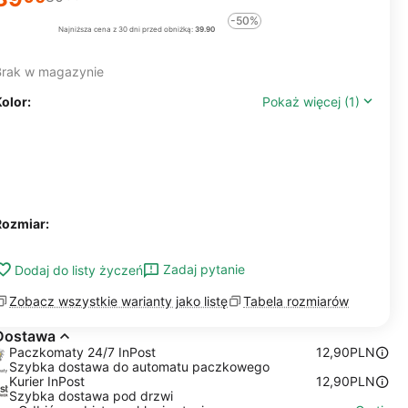
-50%
Najniższa cena z 30 dni przed obniżką:
39.90
Brak w magazynie
olor:
Pokaż więcej (1)
Rozmiar:
Zadaj pytanie
Dodaj do listy życzeń
Zobacz wszystkie warianty jako listę
Tabela rozmiarów
Dostawa
Paczkomaty 24/7 InPost
12,90PLN
Szybka dostawa do automatu paczkowego
Kurier InPost
12,90PLN
Szybka dostawa pod drzwi