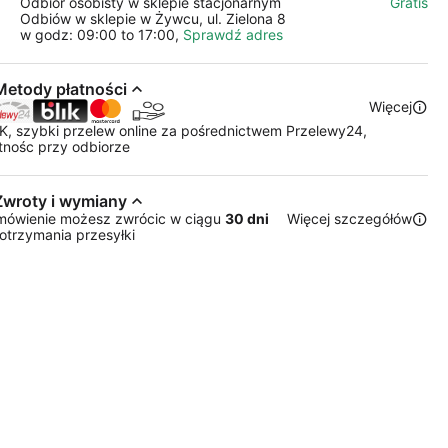
Odbiór osobisty w sklepie stacjonarnym
Gratis
Odbiów w sklepie w Żywcu, ul. Zielona 8
w godz: 09:00 to 17:00,
Sprawdź adres
Metody płatności
Więcej
K, szybki przelew online za pośrednictwem Przelewy24,
tnośc przy odbiorze
Zwroty i wymiany
mówienie możesz zwrócic w ciągu
30 dni
Więcej szczegółów
otrzymania przesyłki