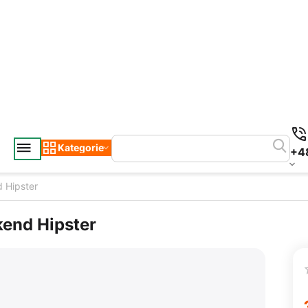
Kategorie
+4
 Hipster
kend Hipster