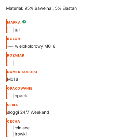
Materiał: 95% Bawełna , 5% Elastan
MARKA
Sloggi
KOLOR
wielokolorowy M018
ROZMIAR
40
NUMER KOLORU
M018
OPAKOWANIE
wielopack
SERIA
sloggi 24/7 Weekend
CECHA
bawełniane
biodrówki