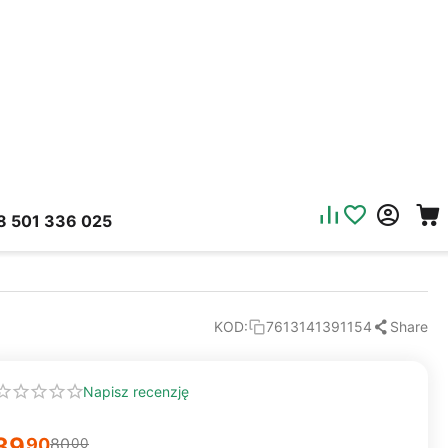
8 501 336 025
Share
KOD:
7613141391154
Napisz recenzję
39
90
80
00