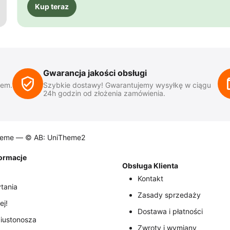
Kup teraz
Gwarancja jakości obsługi
iem.
Szybkie dostawy! Gwarantujemy wysyłkę w ciągu
24h godzin od złożenia zamówienia.
heme —
© AB: UniTheme2
formacje
Obsługa Klienta
Kontakt
tania
Zasady sprzedaży
ej!
Dostawa i płatności
iustonosza
Zwroty i wymiany