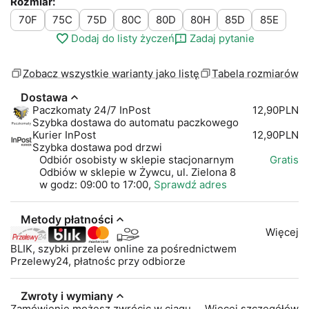
Rozmiar:
70F
75C
75D
80C
80D
80H
85D
85E
Dodaj do listy życzeń
Zadaj pytanie
Zobacz wszystkie warianty jako listę
Tabela rozmiarów
Dostawa
Paczkomaty 24/7 InPost
12,90PLN
Szybka dostawa do automatu paczkowego
Kurier InPost
12,90PLN
Szybka dostawa pod drzwi
Odbiór osobisty w sklepie stacjonarnym
Gratis
Odbiów w sklepie w Żywcu, ul. Zielona 8
w godz: 09:00 to 17:00,
Sprawdź adres
Metody płatności
Więcej
BLIK, szybki przelew online za pośrednictwem
Przelewy24, płatnośc przy odbiorze
Zwroty i wymiany
Zamówienie możesz zwrócic w ciągu
Więcej szczegółów