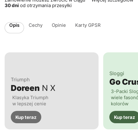
30 dni
od otrzymania przesyłki
Opis
Cechy
Opinie
Karty GPSR
Sloggi
Triumph
Go Cr
Doreen
N X
3-Packi Slo
Klasyka Triumph
wiele fasonó
w lepszej cenie
kolorów
Kup teraz
Kup teraz