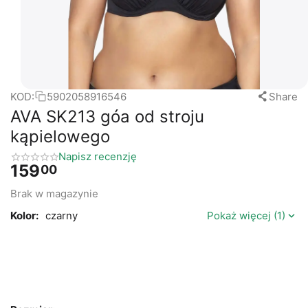
KOD:
5902058916546
Share
AVA SK213 góa od stroju
kąpielowego
Napisz recenzję
159
00
Brak w magazynie
Kolor:
czarny
Pokaż więcej (1)