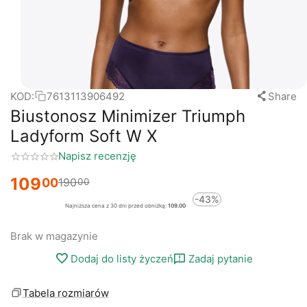
KOD:
7613113906492
Share
Biustonosz Minimizer Triumph
Ladyform Soft W X
Napisz recenzję
109
00
190
00
-43%
Najniższa cena z 30 dni przed obniżką:
109.00
Brak w magazynie
Dodaj do listy życzeń
Zadaj pytanie
Tabela rozmiarów