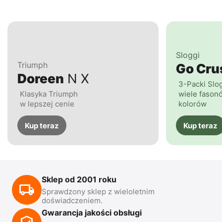
Sloggi
Triumph
Go Cr
Doreen
N X
3-Packi Slo
Klasyka Triumph
wiele fasonó
w lepszej cenie
kolorów
Kup teraz
Kup teraz
Sklep od 2001 roku
Sprawdzony sklep z wieloletnim
doświadczeniem.
Gwarancja jakości obsługi