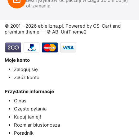
Bez ryzyka zwróć paczkę w ciągu 30 dni od jej
otrzymania.
© 2001 - 2026 ebielizna.pl. Powered by
CS-Cart
and
premium theme —
© AB: UniTheme2
Moje konto
Zaloguj się
Załóż konto
Przydatne informacje
O nas
Częste pytania
Kupuj taniej!
Rozmiar biustonosza
Poradnik