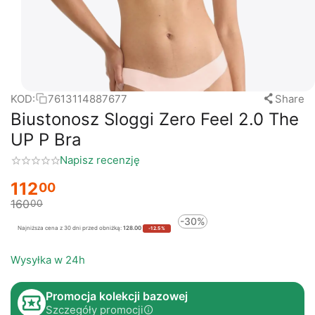
KOD:
7613114887677
Share
Biustonosz Sloggi Zero Feel 2.0 The
UP P Bra
Napisz recenzję
112
00
160
00
-30%
Najniższa cena z 30 dni przed obniżką:
128.00
-12.5%
Wysyłka w 24h
Promocja kolekcji bazowej
Szczegóły promocji