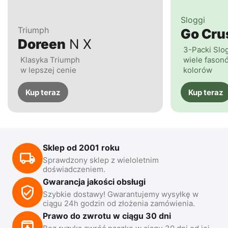
Sloggi
Triumph
Go Cr
Doreen
N X
3-Packi Slo
Klasyka Triumph
wiele fasonó
w lepszej cenie
kolorów
Kup teraz
Kup teraz
Sklep od 2001 roku
Sprawdzony sklep z wieloletnim
doświadczeniem.
Gwarancja jakości obsługi
Szybkie dostawy! Gwarantujemy wysyłkę w
ciągu 24h godzin od złożenia zamówienia.
Prawo do zwrotu w ciągu 30 dni