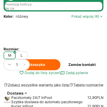
Promocja kończy
się za:
Kolor:
różowy
Pokaż więcej (6)
Rozmiar:
M
L
+
−
Do koszyka
Zamów kontakt
Dodaj do listy życzeń
Zadaj pytanie
Zobacz wszystkie warianty jako listę
Tabela rozmiarów
Dostawa
Paczkomaty 24/7 InPost
12,90PLN
Szybka dostawa do automatu paczkowego
Kurier InPost
12,90PLN