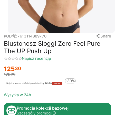
KOD:
7613114889770
Share
Biustonosz Sloggi Zero Feel Pure
The UP Push Up
Napisz recenzję
125
30
179
00
-30%
Najniższa cena z 30 dni przed obniżką:
143.20
-12.5%
Wysyłka w 24h
Promocja kolekcji bazowej
Szczegóły promocji