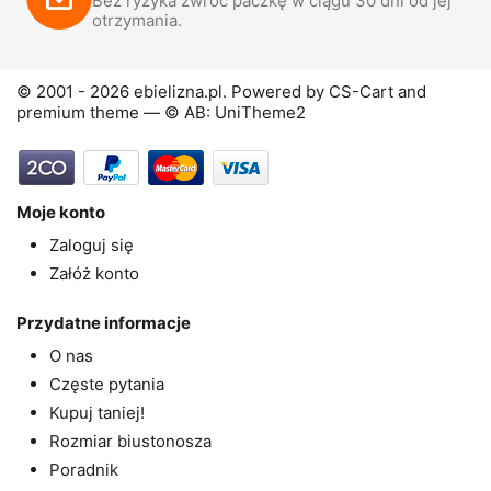
Bez ryzyka zwróć paczkę w ciągu 30 dni od jej
otrzymania.
© 2001 - 2026 ebielizna.pl. Powered by
CS-Cart
and
premium theme —
© AB: UniTheme2
Moje konto
Zaloguj się
Załóż konto
Przydatne informacje
O nas
Częste pytania
Kupuj taniej!
Rozmiar biustonosza
Poradnik