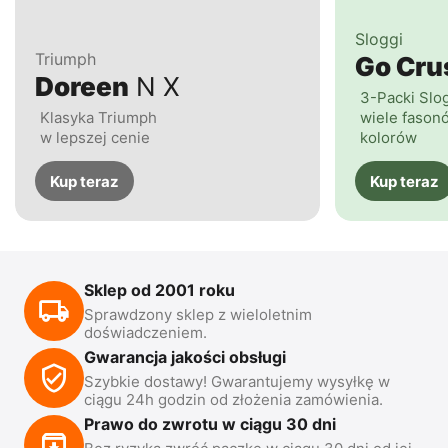
Sloggi
Triumph
Go Cr
Doreen
N X
3-Packi Slo
Klasyka Triumph
wiele fasonó
w lepszej cenie
kolorów
Kup teraz
Kup teraz
Sklep od 2001 roku
Sprawdzony sklep z wieloletnim
doświadczeniem.
Gwarancja jakości obsługi
Szybkie dostawy! Gwarantujemy wysyłkę w
ciągu 24h godzin od złożenia zamówienia.
Prawo do zwrotu w ciągu 30 dni