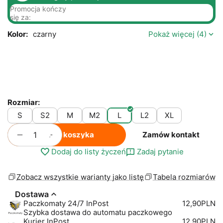
Promocja kończy
się za:
Kolor:
czarny
Pokaż więcej (4)
Rozmiar:
S
S2
M
M2
L
L2
XL
+
−
Do koszyka
Zamów kontakt
Dodaj do listy życzeń
Zadaj pytanie
Zobacz wszystkie warianty jako listę
Tabela rozmiarów
Dostawa
Paczkomaty 24/7 InPost
12,90PLN
Szybka dostawa do automatu paczkowego
Kurier InPost
12,90PLN