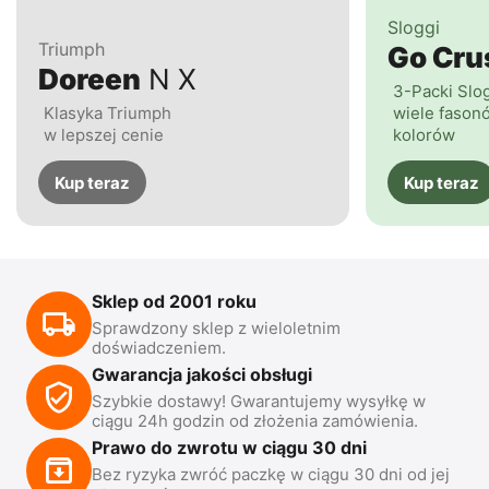
Sloggi
Triumph
Go Cr
Doreen
N X
3-Packi Slo
Klasyka Triumph
wiele fasonó
w lepszej cenie
kolorów
Kup teraz
Kup teraz
Sklep od 2001 roku
Sprawdzony sklep z wieloletnim
doświadczeniem.
Gwarancja jakości obsługi
Szybkie dostawy! Gwarantujemy wysyłkę w
ciągu 24h godzin od złożenia zamówienia.
Prawo do zwrotu w ciągu 30 dni
Bez ryzyka zwróć paczkę w ciągu 30 dni od jej