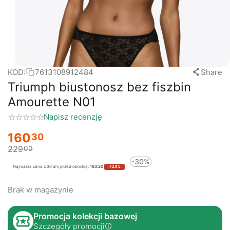
KOD:
7613108912484
Share
Triumph biustonosz bez fiszbin
Amourette N01
Napisz recenzję
160
30
229
00
-30%
Najniższa cena z 30 dni przed obniżką:
183.20
-12.5%
Brak w magazynie
Promocja kolekcji bazowej
Szczegóły promocji