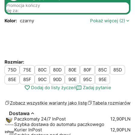
Promocja kończy
się za:
Kolor:
czarny
Pokaż więcej (2)
Rozmiar:
75D
75E
80C
80D
80E
80F
85C
85D
85E
85F
90C
90D
90E
95C
95E
Dodaj do listy życzeń
Zadaj pytanie
Zobacz wszystkie warianty jako listę
Tabela rozmiarów
Dostawa
Paczkomaty 24/7 InPost
12,90PLN
Szybka dostawa do automatu paczkowego
Kurier InPost
12,90PLN