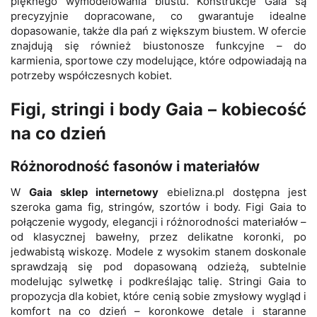
pięknego wymodelowania biustu. Konstrukcje Gaia są
precyzyjnie dopracowane, co gwarantuje idealne
dopasowanie, także dla pań z większym biustem. W ofercie
znajdują się również biustonosze funkcyjne – do
karmienia, sportowe czy modelujące, które odpowiadają na
potrzeby współczesnych kobiet.
Figi, stringi i body Gaia – kobiecość
na co dzień
Różnorodność fasonów i materiałów
W
Gaia sklep internetowy
ebielizna.pl dostępna jest
szeroka gama fig, stringów, szortów i body. Figi Gaia to
połączenie wygody, elegancji i różnorodności materiałów –
od klasycznej bawełny, przez delikatne koronki, po
jedwabistą wiskozę. Modele z wysokim stanem doskonale
sprawdzają się pod dopasowaną odzieżą, subtelnie
modelując sylwetkę i podkreślając talię. Stringi Gaia to
propozycja dla kobiet, które cenią sobie zmysłowy wygląd i
komfort na co dzień – koronkowe detale i staranne