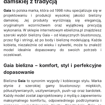
damskiej z tradycją
Gaia
to polska marka, która od 1998 roku specjalizuje się w
projektowaniu i produkcji wysokiej jakości bielizny
damskiej. Jej produkty wyróżniają się elegancją,
oryginalnym wzornictwem oraz wyjątkową precyzją
wykonania. W sklepie internetowym ebielizna.pl znajdziesz
szeroki wybór bielizny Gaia – od klasycznych biustonoszy,
przez figi i stringi, aż po body i bieliznę modelującą. Każda
kobieta, niezależnie od wieku i sylwetki, może tu znaleźć
model idealnie dopasowany do swoich potrzeb i
oczekiwań.
Gaia bielizna – komfort, styl i perfekcyjne
dopasowanie
Bielizna
Gaia
to synonim wygody i kobiecego stylu. Marka
słynie z szerokiej gamy biustonoszy: miękkich,
półusztywnianych, usztywnianych, push-up oraz bardotek.
Każdy model został zaprojektowany z myślą o zapewnieniu
maksymalnego komfortu, odpowiedniego podtrzymania i