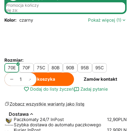
Promocja kończy
się za:
Kolor:
czarny
Pokaż więcej (1)
Rozmiar:
70E
70F
75C
80B
90B
95B
95C
+
−
Do koszyka
Zamów kontakt
Dodaj do listy życzeń
Zadaj pytanie
Zobacz wszystkie warianty jako listę
Dostawa
Paczkomaty 24/7 InPost
12,90PLN
Szybka dostawa do automatu paczkowego
Kurier InPost
12,90PLN