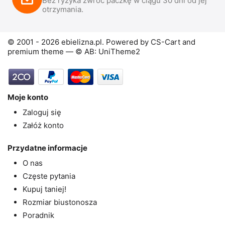
Bez ryzyka zwróć paczkę w ciągu 30 dni od jej
otrzymania.
© 2001 - 2026 ebielizna.pl. Powered by
CS-Cart
and
premium theme —
© AB: UniTheme2
Moje konto
Zaloguj się
Załóż konto
Przydatne informacje
O nas
Częste pytania
Kupuj taniej!
Rozmiar biustonosza
Poradnik