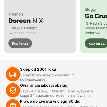
Sloggi
Triumph
Go Cr
Doreen
N X
3-Packi Slo
Klasyka Triumph
wiele fasonó
w lepszej cenie
kolorów
Kup teraz
Kup teraz
Sklep od 2001 roku
Sprawdzony sklep z wieloletnim
doświadczeniem.
Gwarancja jakości obsługi
Szybkie dostawy! Gwarantujemy wysyłkę w
ciągu 24h godzin od złożenia zamówienia.
Prawo do zwrotu w ciągu 30 dni