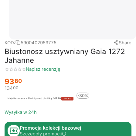
KOD:
5900402959775
Share
Biustonosz usztywniany Gaia 1272
Jahanne
Napisz recenzję
93
80
134
00
-30%
Najniższa cena z 30 dni przed obniżką:
107.20
-12.5%
Wysyłka w 24h
Promocja kolekcji bazowej
Szczegóły promocji