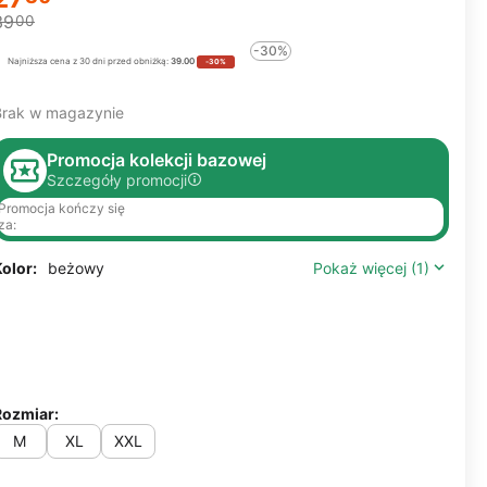
39
00
-30%
Najniższa cena z 30 dni przed obniżką:
39.00
-30%
Brak w magazynie
Promocja kolekcji bazowej
Szczegóły promocji
Promocja kończy się
za:
olor:
beżowy
Pokaż więcej (1)
Rozmiar:
M
XL
XXL