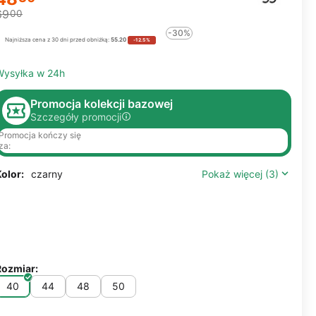
69
00
-30%
Najniższa cena z 30 dni przed obniżką:
55.20
-12.5%
Wysyłka w 24h
Promocja kolekcji bazowej
Szczegóły promocji
Promocja kończy się
za:
olor:
czarny
Pokaż więcej (3)
Rozmiar:
40
44
48
50