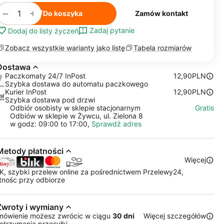
+
−
Do koszyka
Zamów kontakt
Zadaj pytanie
Dodaj do listy życzeń
Zobacz wszystkie warianty jako listę
Tabela rozmiarów
Dostawa
Paczkomaty 24/7 InPost
12,90PLN
Szybka dostawa do automatu paczkowego
Kurier InPost
12,90PLN
Szybka dostawa pod drzwi
Odbiór osobisty w sklepie stacjonarnym
Gratis
Odbiów w sklepie w Żywcu, ul. Zielona 8
w godz: 09:00 to 17:00,
Sprawdź adres
Metody płatności
Więcej
K, szybki przelew online za pośrednictwem Przelewy24,
tnośc przy odbiorze
Zwroty i wymiany
mówienie możesz zwrócic w ciągu
30 dni
Więcej szczegółów
otrzymania przesyłki