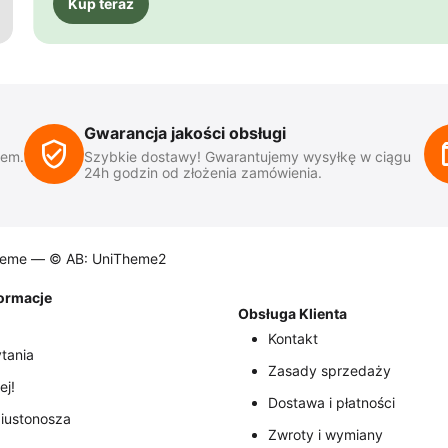
Kup teraz
Gwarancja jakości obsługi
iem.
Szybkie dostawy! Gwarantujemy wysyłkę w ciągu
24h godzin od złożenia zamówienia.
heme —
© AB: UniTheme2
formacje
Obsługa Klienta
Kontakt
tania
Zasady sprzedaży
ej!
Dostawa i płatności
iustonosza
Zwroty i wymiany