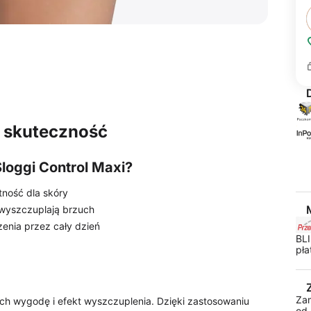
i skuteczność
loggi Control Maxi?
ność dla skóry
 wyszczuplają brzuch
enia przez cały dzień
BLI
pła
Za
ych wygodę i efekt wyszczuplenia. Dzięki zastosowaniu
od 