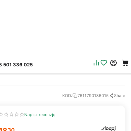
8 501 336 025
Share
KOD:
7611790186015
Napisz recenzję
48
30