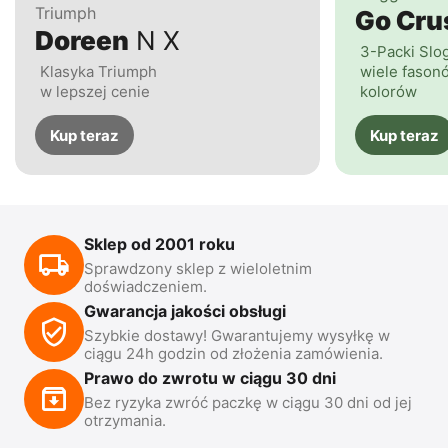
Triumph
Go Cr
Doreen
N X
3-Packi Slo
Klasyka Triumph
wiele fasonó
w lepszej cenie
kolorów
Kup teraz
Kup teraz
Sklep od 2001 roku
Sprawdzony sklep z wieloletnim
doświadczeniem.
Gwarancja jakości obsługi
Szybkie dostawy! Gwarantujemy wysyłkę w
ciągu 24h godzin od złożenia zamówienia.
Prawo do zwrotu w ciągu 30 dni
Bez ryzyka zwróć paczkę w ciągu 30 dni od jej
otrzymania.