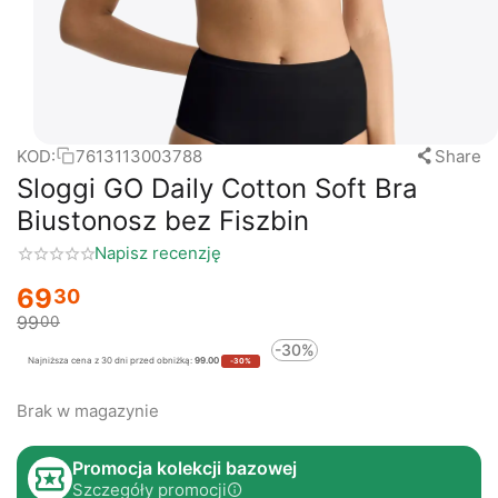
KOD:
7613113003788
Share
Sloggi GO Daily Cotton Soft Bra
Biustonosz bez Fiszbin
Napisz recenzję
69
30
99
00
-30%
Najniższa cena z 30 dni przed obniżką:
99.00
-30%
Brak w magazynie
Promocja kolekcji bazowej
Szczegóły promocji