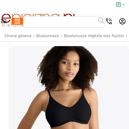
Strona główna
Biustonosze
Biustonosze miękkie bez fiszbin
/
/
/