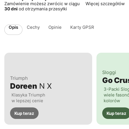
Zamówienie możesz zwrócic w ciągu
Więcej szczegółów
30 dni
od otrzymania przesyłki
Opis
Cechy
Opinie
Karty GPSR
Sloggi
Triumph
Go Cr
Doreen
N X
3-Packi Slo
Klasyka Triumph
wiele fasonó
w lepszej cenie
kolorów
Kup teraz
Kup teraz