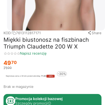
KOD:
7613112817171
Share
Miękki biustonosz na fiszbinach
Triumph Claudette 200 W X
Napisz recenzję
49
70
71
00
-30%
Najniższa cena z 30 dni przed obniżką:
71.00
-30%
Brak w magazynie
Promocja kolekcji bazowej
Szczegóły promocji