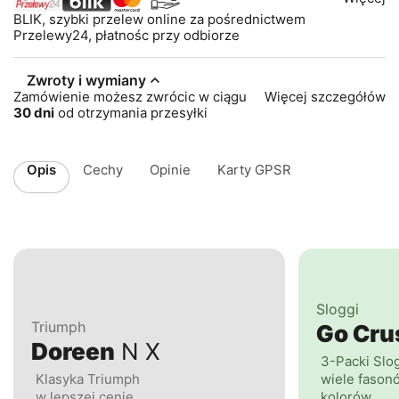
BLIK, szybki przelew online za pośrednictwem
Przelewy24, płatnośc przy odbiorze
Zwroty i wymiany
Zamówienie możesz zwrócic w ciągu
Więcej szczegółów
30 dni
od otrzymania przesyłki
Opis
Cechy
Opinie
Karty GPSR
Sloggi
Triumph
Go Cr
Doreen
N X
3-Packi Slo
Klasyka Triumph
wiele fasonó
w lepszej cenie
kolorów