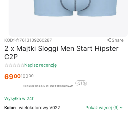
KOD:
7613109260287
Share
2 x Majtki Sloggi Men Start Hipster
C2P
Napisz recenzję
69
00
100
00
-31%
Najniższa cena z 30 dni przed obniżką:
69.00
Wysyłka w 24h
Kolor:
wielokolorowy V022
Pokaż więcej (9)