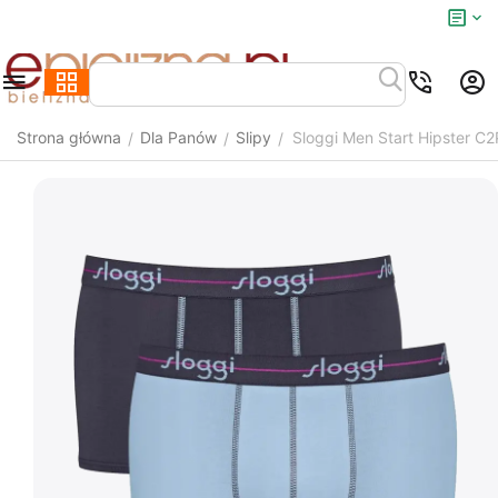
Strona główna
Dla Panów
Slipy
Sloggi Men Start Hipster C2
/
/
/