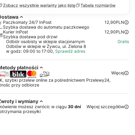
Zobacz wszystkie warianty jako listę
Tabela rozmiarów
Dostawa
Paczkomaty 24/7 InPost
12,90PLN
Szybka dostawa do automatu paczkowego
Kurier InPost
12,90PLN
Szybka dostawa pod drzwi
Odbiór osobisty w sklepie stacjonarnym
Gratis
Odbiów w sklepie w Żywcu, ul. Zielona 8
w godz: 09:00 to 17:00,
Sprawdź adres
Metody płatności
Więcej
K, szybki przelew online za pośrednictwem Przelewy24,
tnośc przy odbiorze
Zwroty i wymiany
mówienie możesz zwrócic w ciągu
30 dni
Więcej szczegółów
otrzymania przesyłki