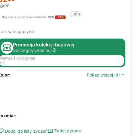
89
00
-30%
Najniższa cena z 30 dni przed obniżką:
89.00
-30%
Brak w magazynie
Promocja kolekcji bazowej
Szczegóły promocji
Promocja kończy się
za:
olor:
Pokaż więcej (4)
Rozmiar:
Zadaj pytanie
Dodaj do listy życzeń