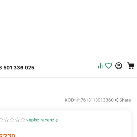
8 501 336 025
Share
KOD:
7613113913360
Napisz recenzję
62
30