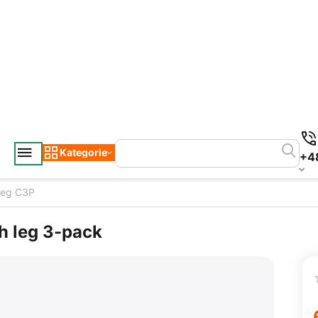
Kategorie
+4
leg C3P
h leg 3-pack