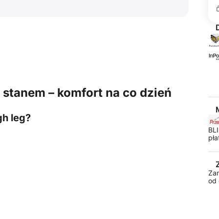
stanem – komfort na co dzień
gh leg?
BLI
pła
Za
od 