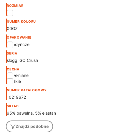
ROZMIAR
XS
NUMER KOLORU
00GZ
OPAKOWANIE
pojedyńcze
SERIA
sloggi GO Crush
CECHA
bawełniane
gładkie
NUMER KATALOGOWY
10219672
SKŁAD
95% bawełna, 5% elastan
Znajdź podobne