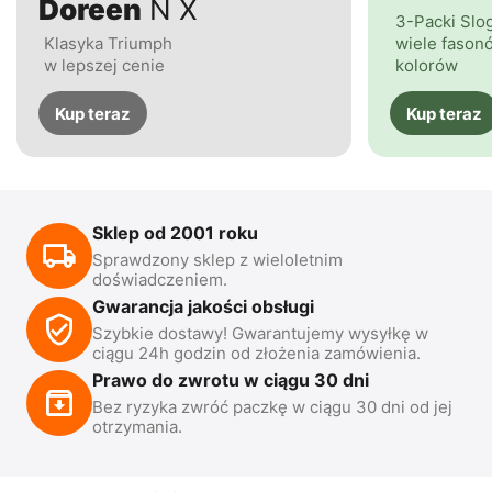
Doreen
N X
3-Packi Slo
Klasyka Triumph
wiele fasonó
w lepszej cenie
kolorów
Kup teraz
Kup teraz
Sklep od 2001 roku
Sprawdzony sklep z wieloletnim
doświadczeniem.
Gwarancja jakości obsługi
Szybkie dostawy! Gwarantujemy wysyłkę w
ciągu 24h godzin od złożenia zamówienia.
Prawo do zwrotu w ciągu 30 dni
Bez ryzyka zwróć paczkę w ciągu 30 dni od jej
otrzymania.