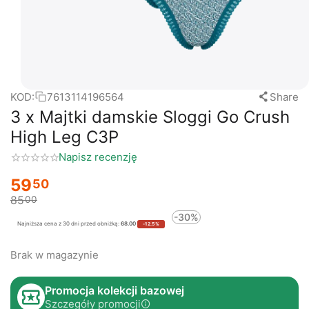
KOD:
7613114196564
Share
3 x Majtki damskie Sloggi Go Crush
High Leg C3P
Napisz recenzję
59
50
85
00
-30%
Najniższa cena z 30 dni przed obniżką:
68.00
-12.5%
Brak w magazynie
Promocja kolekcji bazowej
Szczegóły promocji