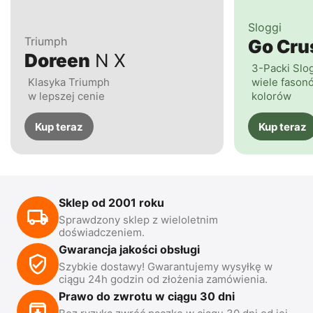
Sloggi
Triumph
Go Cr
Doreen
N X
3-Packi Slo
Klasyka Triumph
wiele fasonó
w lepszej cenie
kolorów
Kup teraz
Kup teraz
Sklep od 2001 roku
Sprawdzony sklep z wieloletnim
doświadczeniem.
Gwarancja jakości obsługi
Szybkie dostawy! Gwarantujemy wysyłkę w
ciągu 24h godzin od złożenia zamówienia.
Prawo do zwrotu w ciągu 30 dni