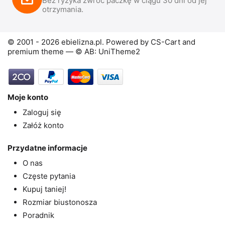
Bez ryzyka zwróć paczkę w ciągu 30 dni od jej
otrzymania.
© 2001 - 2026 ebielizna.pl. Powered by
CS-Cart
and
premium theme —
© AB: UniTheme2
Moje konto
Zaloguj się
Załóż konto
Przydatne informacje
O nas
Częste pytania
Kupuj taniej!
Rozmiar biustonosza
Poradnik