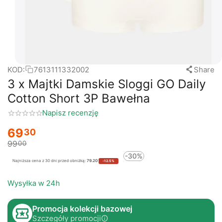
KOD:
7613111332002
Share
3 x Majtki Damskie Sloggi GO Daily
Cotton Short 3P Bawełna
Napisz recenzję
69
30
99
00
-30%
Najniższa cena z 30 dni przed obniżką:
79.20
-12.5%
Wysyłka w 24h
Promocja kolekcji bazowej
Szczegóły promocji