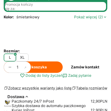
Promocja kończy
się za:
Kolor:
śmietankowy
Pokaż więcej (2)
Rozmiar:
L
XL
+
−
Do koszyka
Zamów kontakt
Dodaj do listy życzeń
Zadaj pytanie
Zobacz wszystkie warianty jako listę
Tabela rozmiarów
Dostawa
Paczkomaty 24/7 InPost
12,90PLN
Szybka dostawa do automatu paczkowego
Kurier InPost
12,90PLN