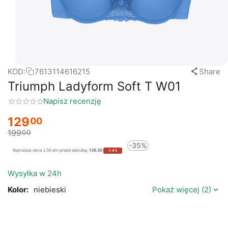
KOD:
7613114616215
Share
Triumph Ladyform Soft T W01
Napisz recenzję
129
00
199
00
-35%
Najniższa cena z 30 dni przed obniżką:
139.30
-7.4%
Wysyłka w 24h
Kolor:
niebieski
Pokaż więcej (2)