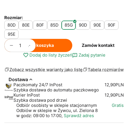
Rozmiar:
80D
80E
80F
85D
85G
90D
90E
90F
95E
+
−
Do koszyka
Zamów kontakt
Dodaj do listy życzeń
Zadaj pytanie
Zobacz wszystkie warianty jako listę
Tabela rozmiarów
Dostawa
Paczkomaty 24/7 InPost
12,90PLN
Szybka dostawa do automatu paczkowego
Kurier InPost
12,90PLN
Szybka dostawa pod drzwi
Odbiór osobisty w sklepie stacjonarnym
Gratis
Odbiów w sklepie w Żywcu, ul. Zielona 8
w godz: 09:00 to 17:00,
Sprawdź adres