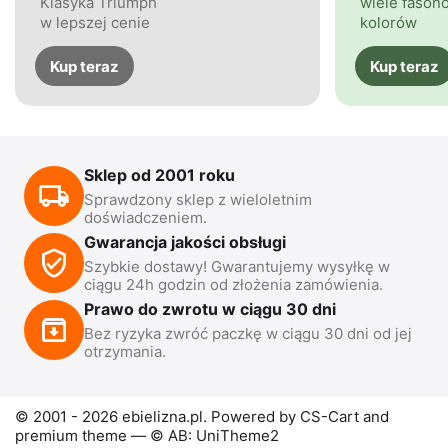
Klasyka Triumph
wiele fasonó
w lepszej cenie
kolorów
Kup teraz
Kup teraz
Sklep od 2001 roku
Sprawdzony sklep z wieloletnim
doświadczeniem.
Gwarancja jakości obsługi
Szybkie dostawy! Gwarantujemy wysyłkę w
ciągu 24h godzin od złożenia zamówienia.
Prawo do zwrotu w ciągu 30 dni
Bez ryzyka zwróć paczkę w ciągu 30 dni od jej
otrzymania.
© 2001 - 2026 ebielizna.pl. Powered by
CS-Cart
and
premium theme —
© AB: UniTheme2