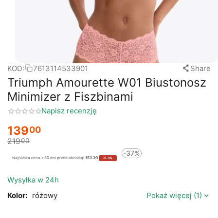
KOD:
7613114533901
Share
Triumph Amourette W01 Biustonosz
Minimizer z Fiszbinami
Napisz recenzję
139
00
219
00
-37%
Najniższa cena z 30 dni przed obniżką:
153.30
-9.3%
Wysyłka w 24h
Kolor:
różowy
Pokaż więcej (1)