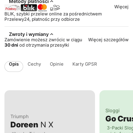
Metody płatności
Więcej
BLIK, szybki przelew online za pośrednictwem
Przelewy24, płatnośc przy odbiorze
Zwroty i wymiany
Zamówienie możesz zwrócic w ciągu
Więcej szczegółów
30 dni
od otrzymania przesyłki
Opis
Cechy
Opinie
Karty GPSR
Sloggi
Triumph
Go Cr
Doreen
N X
3-Packi Slo