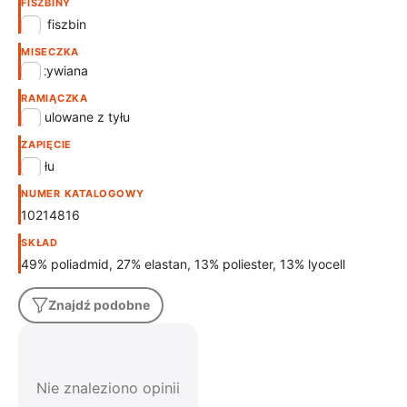
FISZBINY
bez fiszbin
MISECZKA
usztywiana
RAMIĄCZKA
Regulowane z tyłu
ZAPIĘCIE
Z tyłu
NUMER KATALOGOWY
10214816
SKŁAD
49% poliadmid, 27% elastan, 13% poliester, 13% lyocell
Znajdź podobne
Nie znaleziono opinii