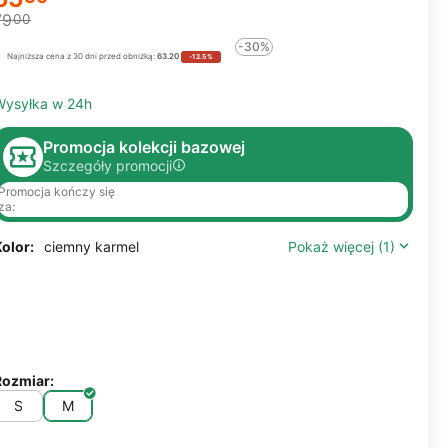
79
00
-30%
Najniższa cena z 30 dni przed obniżką:
63.20
-12.5%
Wysyłka w 24h
Promocja kolekcji bazowej
Szczegóły promocji
Promocja kończy się
za:
olor:
ciemny karmel
Pokaż więcej (1)
Rozmiar:
S
M