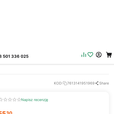
8 501 336 025
Share
KOD:
7613141951969
Napisz recenzję
55
30