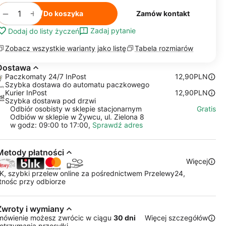
+
−
Do koszyka
Zamów kontakt
Zadaj pytanie
Dodaj do listy życzeń
Zobacz wszystkie warianty jako listę
Tabela rozmiarów
Dostawa
Paczkomaty 24/7 InPost
12,90PLN
Szybka dostawa do automatu paczkowego
Kurier InPost
12,90PLN
Szybka dostawa pod drzwi
Odbiór osobisty w sklepie stacjonarnym
Gratis
Odbiów w sklepie w Żywcu, ul. Zielona 8
w godz: 09:00 to 17:00,
Sprawdź adres
Metody płatności
Więcej
K, szybki przelew online za pośrednictwem Przelewy24,
tnośc przy odbiorze
Zwroty i wymiany
mówienie możesz zwrócic w ciągu
30 dni
Więcej szczegółów
otrzymania przesyłki