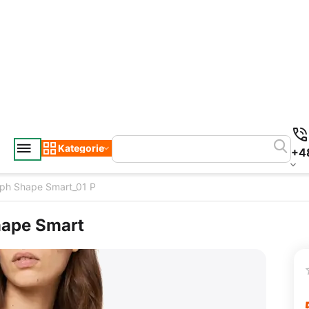
Kategorie
+4
ph Shape Smart_01 P
hape Smart