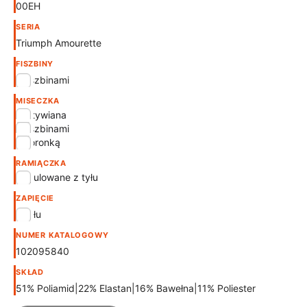
00EH
SERIA
Triumph Amourette
FISZBINY
z fiszbinami
MISECZKA
usztywiana
z fiszbinami
z koronką
RAMIĄCZKA
Regulowane z tyłu
ZAPIĘCIE
Z tyłu
NUMER KATALOGOWY
102095840
SKŁAD
51% Poliamid|22% Elastan|16% Bawełna|11% Poliester