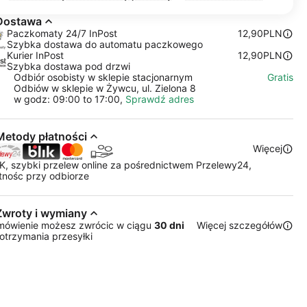
Dostawa
Paczkomaty 24/7 InPost
12,90PLN
Szybka dostawa do automatu paczkowego
Kurier InPost
12,90PLN
Szybka dostawa pod drzwi
Odbiór osobisty w sklepie stacjonarnym
Gratis
Odbiów w sklepie w Żywcu, ul. Zielona 8
w godz: 09:00 to 17:00,
Sprawdź adres
Metody płatności
Więcej
K, szybki przelew online za pośrednictwem Przelewy24,
tnośc przy odbiorze
Zwroty i wymiany
mówienie możesz zwrócic w ciągu
30 dni
Więcej szczegółów
otrzymania przesyłki