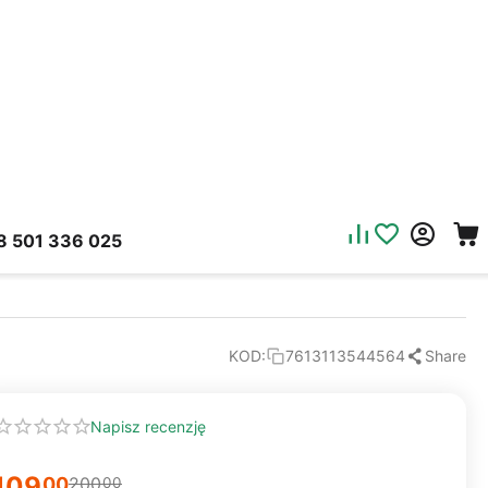
8 501 336 025
Share
KOD:
7613113544564
Napisz recenzję
109
00
200
00