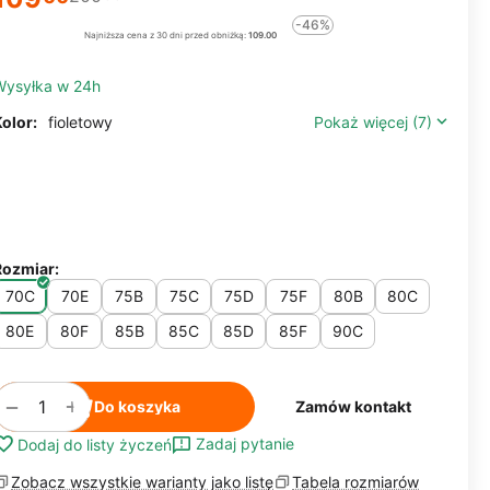
-46%
Najniższa cena z 30 dni przed obniżką:
109.00
Wysyłka w 24h
olor:
fioletowy
Pokaż więcej (7)
Rozmiar:
70C
70E
75B
75C
75D
75F
80B
80C
80E
80F
85B
85C
85D
85F
90C
+
−
Do koszyka
Zamów kontakt
Zadaj pytanie
Dodaj do listy życzeń
Zobacz wszystkie warianty jako listę
Tabela rozmiarów