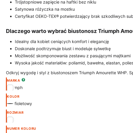
Trójstopniowe zapięcie na haftki bez niklu
Satynowa różyczka na mostku
Certyfikat OEKO-TEX® potwierdzający brak szkodliwych sub
Dlaczego warto wybrać biustonosz Triumph Am
Idealny dla kobiet ceniących komfort i elegancję
Doskonale podtrzymuje biust i modeluje sylwetkę
Możliwość skomponowania zestawu z pasującymi majtkami
Wysoka jakość materiałów: poliamid, bawełna, elastan, polie
Odkryj wygodę i styl z biustonoszem Triumph Amourette WHP. Spra
MARKA
Triumph
KOLOR
fioletowy
ROZMIAR
70C
NUMER KOLORU