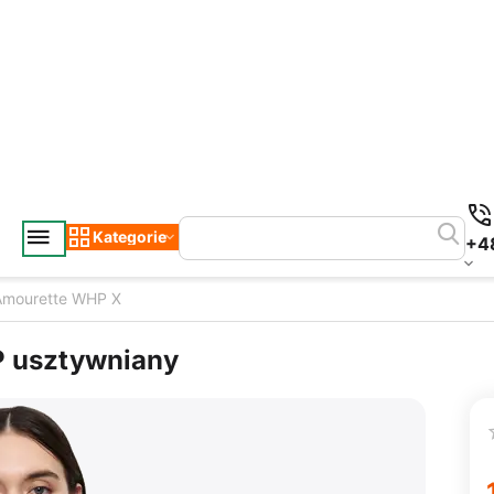
Kategorie
+4
Amourette WHP X
P usztywniany