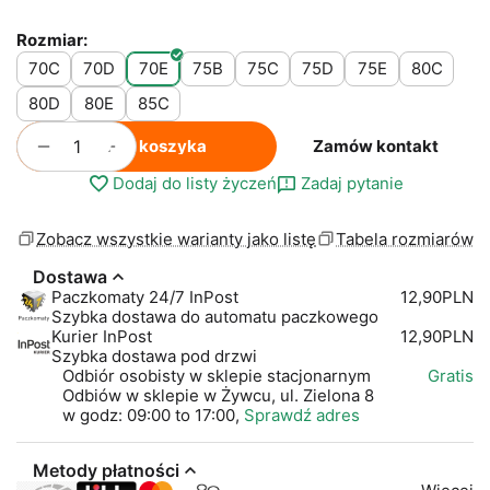
Rozmiar:
70C
70D
70E
75B
75C
75D
75E
80C
80D
80E
85C
+
−
Do koszyka
Zamów kontakt
Dodaj do listy życzeń
Zadaj pytanie
Zobacz wszystkie warianty jako listę
Tabela rozmiarów
Dostawa
Paczkomaty 24/7 InPost
12,90PLN
Szybka dostawa do automatu paczkowego
Kurier InPost
12,90PLN
Szybka dostawa pod drzwi
Odbiór osobisty w sklepie stacjonarnym
Gratis
Odbiów w sklepie w Żywcu, ul. Zielona 8
w godz: 09:00 to 17:00,
Sprawdź adres
Metody płatności