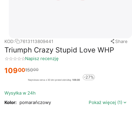
KOD:
7613113809441
Share
Triumph Crazy Stupid Love WHP
Napisz recenzję
109
00
150
00
-27%
Najniższa cena z 30 dni przed obniżką:
109.00
Wysyłka w 24h
Kolor:
pomarańczowy
Pokaż więcej (1)