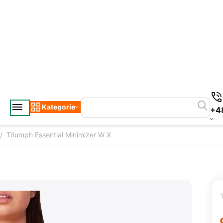
Kategorie
+4
Triumph Essential Minimizer W X
/