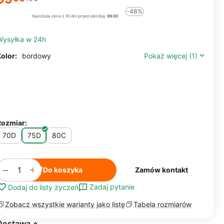
-48%
Najniższa cena z 30 dni przed obniżką:
99.00
Wysyłka w 24h
olor:
bordowy
Pokaż więcej (1)
Rozmiar:
70D
75D
80C
+
−
Do koszyka
Zamów kontakt
Zadaj pytanie
Dodaj do listy życzeń
Zobacz wszystkie warianty jako listę
Tabela rozmiarów
Dostawa