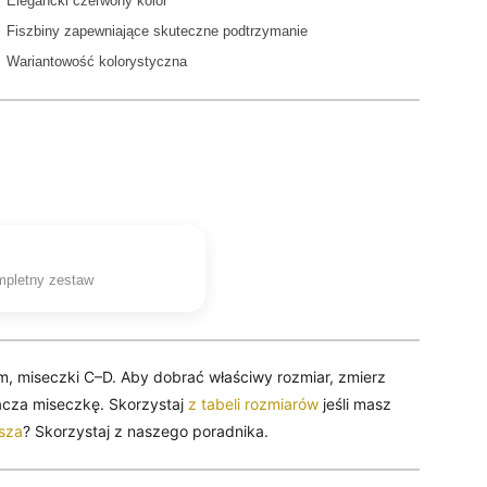
Elegancki czerwony kolor
Fiszbiny zapewniające skuteczne podtrzymanie
 Wariantowość kolorystyczna
mpletny zestaw
m, miseczki C–D. Aby dobrać właściwy rozmiar, zmierz
acza miseczkę. Skorzystaj
z tabeli rozmiarów
jeśli masz
osza
? Skorzystaj z naszego poradnika.