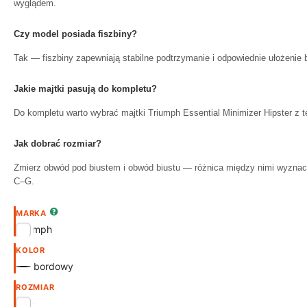
wyglądem.
Czy model posiada fiszbiny?
Tak — fiszbiny zapewniają stabilne podtrzymanie i odpowiednie ułożenie b
Jakie majtki pasują do kompletu?
Do kompletu warto wybrać majtki Triumph Essential Minimizer Hipster z te
Jak dobrać rozmiar?
Zmierz obwód pod biustem i obwód biustu — różnica między nimi wyzna
C–G.
MARKA
Triumph
KOLOR
bordowy
ROZMIAR
75D