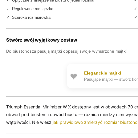
✓ Optyczne zmniejszenie biustu o jeden rozmiar
✓ 
✓ Regulowane ramiączka
✓ 
✓ Szeroka rozmiarówka
✓
Stwórz swój wyjątkowy zestaw
Do biustonosza pasują majtki dopasuj swoje wymarzone majtki
Eleganckie majtki
Pasujące majtki — stwórz ko
Triumph Essential Minimizer W X dostępny jest w obwodach 70 c
obwód pod biustem i obwód biustu — różnica między nimi wyzn
wątpliwości. Nie wiesz
jak prawidłowo zmierzyć rozmiar biuston