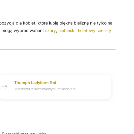
zycja dla kobiet, które lubią piękną bieliznę nie tylko na
ry mogą wybrać wariant
szary
,
niebieski
,
fioletowy
,
cielisty
Triumph Ladyform Sof
Minimizer z bezszwowymi miseczkami