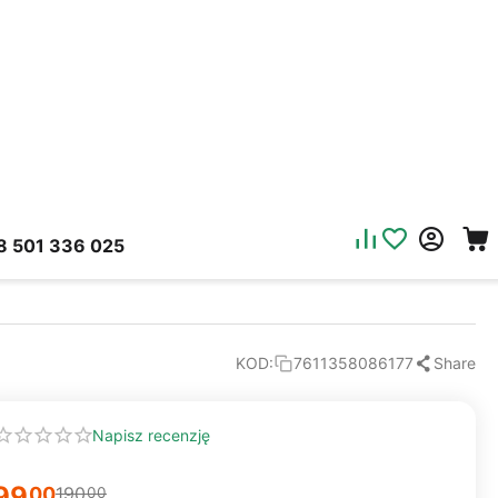
8 501 336 025
Share
KOD:
7611358086177
Napisz recenzję
99
00
190
00