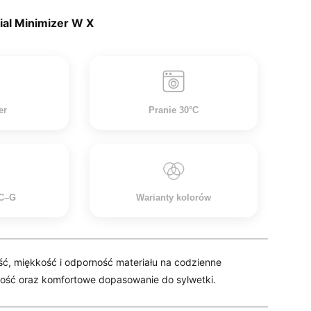
ial Minimizer W X
er
Pranie 30°C
 C–G
Warianty kolorów
ść, miękkość i odporność materiału na codzienne
ność oraz komfortowe dopasowanie do sylwetki.