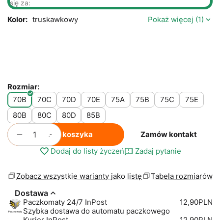
się za:
Kolor:
truskawkowy
Pokaż więcej (1)
Rozmiar:
70B
70C
70D
70E
75A
75B
75C
75E
80B
80C
80D
85B
+
−
Do koszyka
Zamów kontakt
Dodaj do listy życzeń
Zadaj pytanie
Zobacz wszystkie warianty jako listę
Tabela rozmiarów
Dostawa
Paczkomaty 24/7 InPost
12,90PLN
Szybka dostawa do automatu paczkowego
Kurier InPost
12,90PLN