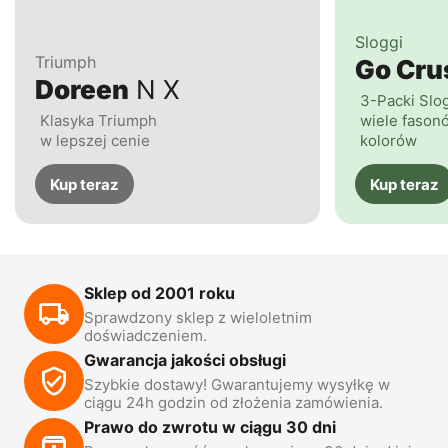
Sloggi
Triumph
Go Cr
Doreen
N X
3-Packi Slo
Klasyka Triumph
wiele fasonó
w lepszej cenie
kolorów
Kup teraz
Kup teraz
Sklep od 2001 roku
Sprawdzony sklep z wieloletnim
doświadczeniem.
Gwarancja jakości obsługi
Szybkie dostawy! Gwarantujemy wysyłkę w
ciągu 24h godzin od złożenia zamówienia.
Prawo do zwrotu w ciągu 30 dni