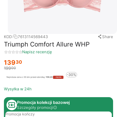
KOD:
7613114569443
Share
Triumph Comfort Allure WHP
Napisz recenzję
139
30
199
00
-30%
Najniższa cena z 30 dni przed obniżką:
159.20
-12.5%
Wysyłka w 24h
Promocja kolekcji bazowej
Szczegóły promocji
Promocja kończy