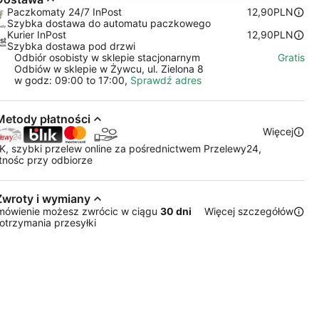
Paczkomaty 24/7 InPost
12,90PLN
Szybka dostawa do automatu paczkowego
Kurier InPost
12,90PLN
Szybka dostawa pod drzwi
Odbiór osobisty w sklepie stacjonarnym
Gratis
Odbiów w sklepie w Żywcu, ul. Zielona 8
w godz: 09:00 to 17:00,
Sprawdź adres
Metody płatności
Więcej
K, szybki przelew online za pośrednictwem Przelewy24,
tnośc przy odbiorze
Zwroty i wymiany
mówienie możesz zwrócic w ciągu
30 dni
Więcej szczegółów
otrzymania przesyłki