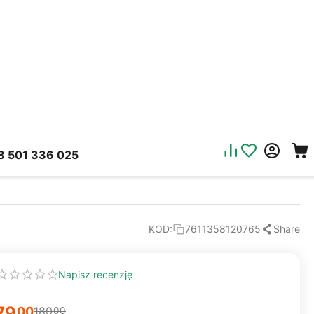
8 501 336 025
Share
KOD:
7611358120765
Napisz recenzję
79
00
180
00