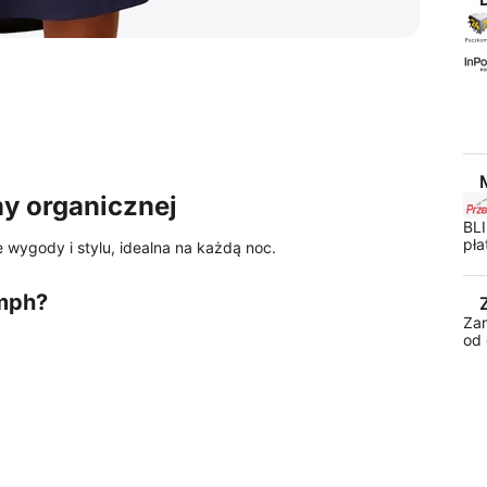
y organicznej
BLI
pła
 wygody i stylu, idealna na każdą noc.
umph?
Za
od 