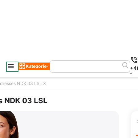
Kategorie
+4
tdresses NDK 03 LSL X
s NDK 03 LSL