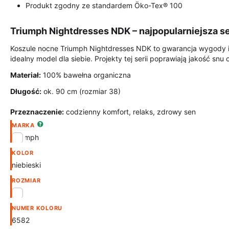
Produkt zgodny ze standardem Öko-Tex® 100
Triumph Nightdresses NDK – najpopularniejsza s
Koszule nocne Triumph Nightdresses NDK to gwarancja wygody i
idealny model dla siebie. Projekty tej serii poprawiają jakość sn
Materiał:
100% bawełna organiczna
Długość:
ok. 90 cm (rozmiar 38)
Przeznaczenie:
codzienny komfort, relaks, zdrowy sen
MARKA
Triumph
KOLOR
niebieski
ROZMIAR
46
NUMER KOLORU
6582