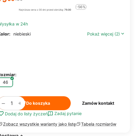
-56%
Najniższa cena z 30 dni przed obniżką:
79.00
Wysyłka w 24h
olor:
niebieski
Pokaż więcej (2)
Rozmiar:
46
+
−
Do koszyka
Zamów kontakt
Zadaj pytanie
Dodaj do listy życzeń
Zobacz wszystkie warianty jako listę
Tabela rozmiarów
Dostawa