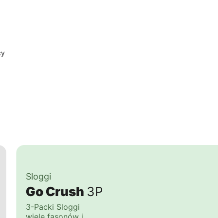
cy
Sloggi
Go Crush
3P
3-Packi Sloggi
wiele fasonów i