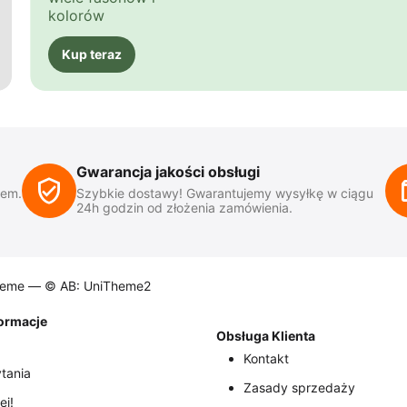
kolorów
Kup teraz
Gwarancja jakości obsługi
iem.
Szybkie dostawy! Gwarantujemy wysyłkę w ciągu
24h godzin od złożenia zamówienia.
heme —
© AB: UniTheme2
formacje
Obsługa Klienta
Kontakt
tania
Zasady sprzedaży
ej!