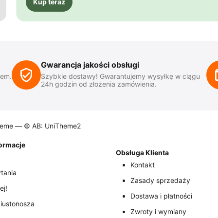
Kup teraz
Gwarancja jakości obsługi
iem.
Szybkie dostawy! Gwarantujemy wysyłkę w ciągu
24h godzin od złożenia zamówienia.
heme —
© AB: UniTheme2
formacje
Obsługa Klienta
Kontakt
tania
Zasady sprzedaży
ej!
Dostawa i płatności
iustonosza
Zwroty i wymiany