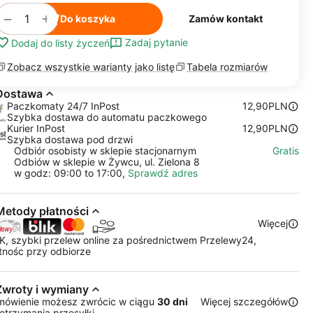
+
−
Do koszyka
Zamów kontakt
Zadaj pytanie
Dodaj do listy życzeń
Zobacz wszystkie warianty jako listę
Tabela rozmiarów
Dostawa
Paczkomaty 24/7 InPost
12,90PLN
Szybka dostawa do automatu paczkowego
Kurier InPost
12,90PLN
Szybka dostawa pod drzwi
Odbiór osobisty w sklepie stacjonarnym
Gratis
Odbiów w sklepie w Żywcu, ul. Zielona 8
w godz: 09:00 to 17:00,
Sprawdź adres
Metody płatności
Więcej
K, szybki przelew online za pośrednictwem Przelewy24,
tnośc przy odbiorze
Zwroty i wymiany
mówienie możesz zwrócic w ciągu
30 dni
Więcej szczegółów
otrzymania przesyłki