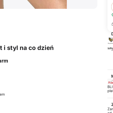
 i styl na co dzień
arm
BLI
pła
iem
Za
od 