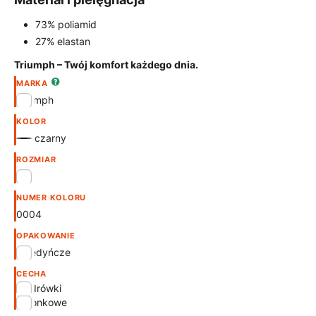
73% poliamid
27% elastan
Triumph – Twój komfort każdego dnia.
MARKA
Triumph
KOLOR
czarny
ROZMIAR
36
NUMER KOLORU
0004
OPAKOWANIE
pojedyńcze
CECHA
biodrówki
koronkowe