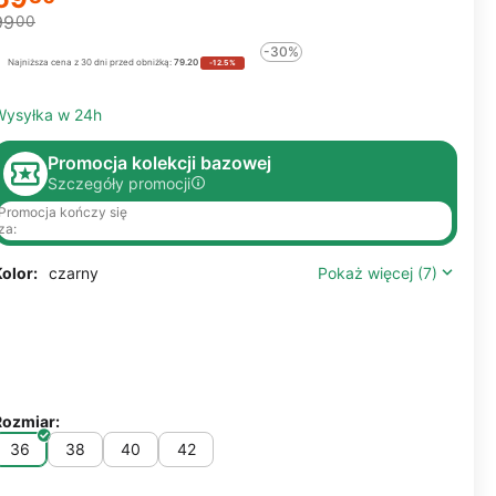
99
00
-30%
Najniższa cena z 30 dni przed obniżką:
79.20
-12.5%
Wysyłka w 24h
Promocja kolekcji bazowej
Szczegóły promocji
Promocja kończy się
za:
olor:
czarny
Pokaż więcej (7)
Rozmiar:
36
38
40
42