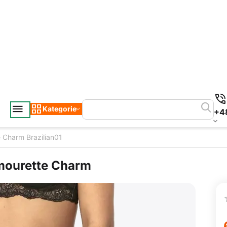
Kategorie
+4
 Charm Brazilian01
Amourette Charm