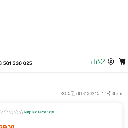
8 501 336 025
Share
KOD:
7613136245417
Napisz recenzję
69
30