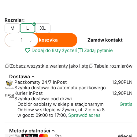
Rozmiar:
M
L
XL
+
−
Do koszyka
Zamów kontakt
Dodaj do listy życzeń
Zadaj pytanie
Zobacz wszystkie warianty jako listę
Tabela rozmiarów
Dostawa
Paczkomaty 24/7 InPost
12,90PLN
Szybka dostawa do automatu paczkowego
Kurier InPost
12,90PLN
Szybka dostawa pod drzwi
Odbiór osobisty w sklepie stacjonarnym
Gratis
Odbiów w sklepie w Żywcu, ul. Zielona 8
w godz: 09:00 to 17:00,
Sprawdź adres
Metody płatności
Więcej