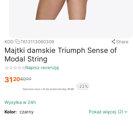
KOD:
7613113060309
Share
Majtki damskie Triumph Sense of
Modal String
Napisz recenzję
31
20
40
00
-22%
Najniższa cena z 30 dni przed obniżką:
31.20
Wysyłka w 24h
Kolor:
czarny
Pokaż więcej (2)