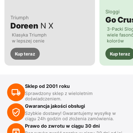
Sloggi
Triumph
Go Cr
Doreen
N X
3-Packi Slo
Klasyka Triumph
wiele fasonó
w lepszej cenie
kolorów
Kup teraz
Kup teraz
Sklep od 2001 roku
Sprawdzony sklep z wieloletnim
doświadczeniem.
Gwarancja jakości obsługi
Szybkie dostawy! Gwarantujemy wysyłkę w
ciągu 24h godzin od złożenia zamówienia.
Prawo do zwrotu w ciągu 30 dni