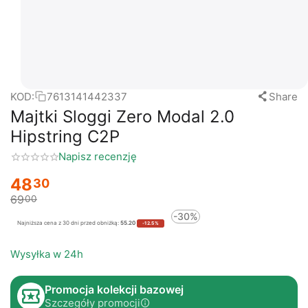
KOD:
7613141442337
Share
Majtki Sloggi Zero Modal 2.0
Hipstring C2P
Napisz recenzję
48
30
69
00
-30%
Najniższa cena z 30 dni przed obniżką:
55.20
-12.5%
Wysyłka w 24h
Promocja kolekcji bazowej
Szczegóły promocji