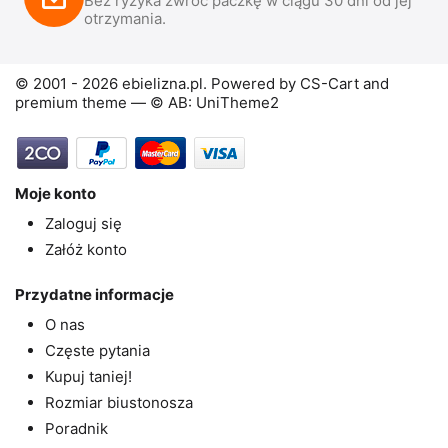
Bez ryzyka zwróć paczkę w ciągu 30 dni od jej
otrzymania.
© 2001 - 2026 ebielizna.pl. Powered by
CS-Cart
and
premium theme —
© AB: UniTheme2
Moje konto
Zaloguj się
Załóż konto
Przydatne informacje
O nas
Częste pytania
Kupuj taniej!
Rozmiar biustonosza
Poradnik