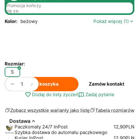
Promocja kończy
się za:
Kolor:
beżowy
Pokaż więcej (1)
Rozmiar:
S
+
−
Do koszyka
Zamów kontakt
Dodaj do listy życzeń
Zadaj pytanie
Zobacz wszystkie warianty jako listę
Tabela rozmiarów
Dostawa
Paczkomaty 24/7 InPost
12,90PLN
Szybka dostawa do automatu paczkowego
Kurier InPost
12,90PLN