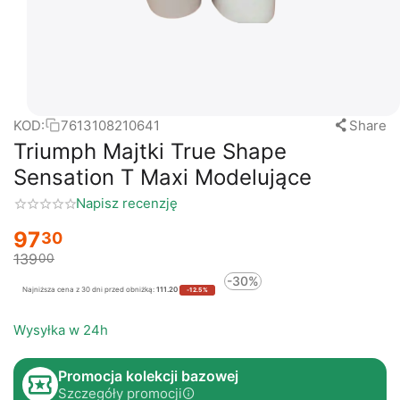
KOD:
7613108210641
Share
Triumph Majtki True Shape
Sensation T Maxi Modelujące
Napisz recenzję
97
30
139
00
-30%
Najniższa cena z 30 dni przed obniżką:
111.20
-12.5%
Wysyłka w 24h
Promocja kolekcji bazowej
Szczegóły promocji