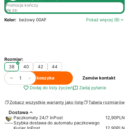
Promocja kończy
się za:
Kolor:
beżowy 00AF
Pokaż więcej (8)
Rozmiar:
38
40
42
44
+
−
Do koszyka
Zamów kontakt
Dodaj do listy życzeń
Zadaj pytanie
Zobacz wszystkie warianty jako listę
Tabela rozmiarów
Dostawa
Paczkomaty 24/7 InPost
12,90PLN
Szybka dostawa do automatu paczkowego
Kurier InPost
12,90PLN