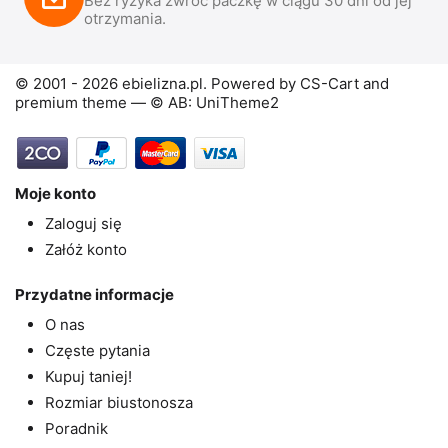
Bez ryzyka zwróć paczkę w ciągu 30 dni od jej
otrzymania.
© 2001 - 2026 ebielizna.pl. Powered by
CS-Cart
and
premium theme —
© AB: UniTheme2
Moje konto
Zaloguj się
Załóż konto
Przydatne informacje
O nas
Częste pytania
Kupuj taniej!
Rozmiar biustonosza
Poradnik