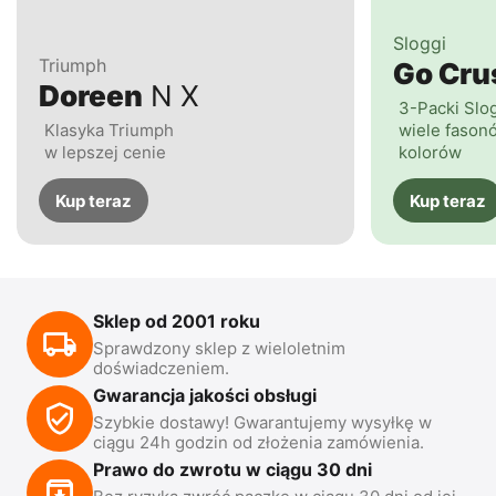
Sloggi
Triumph
Go Cr
Doreen
N X
3-Packi Slo
Klasyka Triumph
wiele fasonó
w lepszej cenie
kolorów
Kup teraz
Kup teraz
Sklep od 2001 roku
Sprawdzony sklep z wieloletnim
doświadczeniem.
Gwarancja jakości obsługi
Szybkie dostawy! Gwarantujemy wysyłkę w
ciągu 24h godzin od złożenia zamówienia.
Prawo do zwrotu w ciągu 30 dni