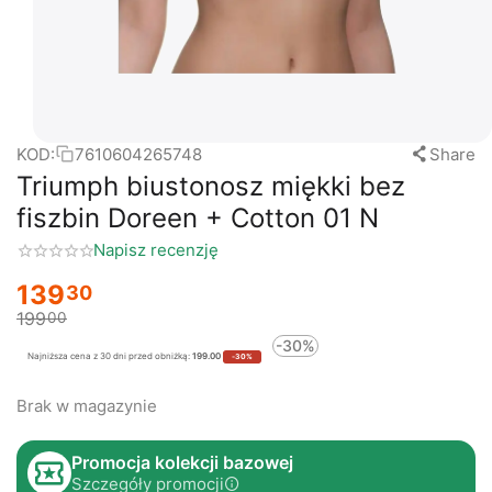
KOD:
7610604265748
Share
Triumph biustonosz miękki bez
fiszbin Doreen + Cotton 01 N
Napisz recenzję
139
30
199
00
-30%
Najniższa cena z 30 dni przed obniżką:
199.00
-30%
Brak w magazynie
Promocja kolekcji bazowej
Szczegóły promocji