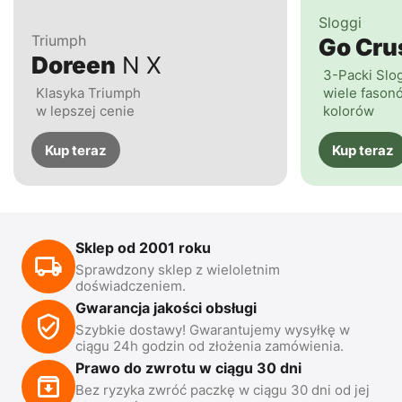
Sloggi
Triumph
Go Cr
Doreen
N X
3-Packi Slo
Klasyka Triumph
wiele fasonó
w lepszej cenie
kolorów
Kup teraz
Kup teraz
Sklep od 2001 roku
Sprawdzony sklep z wieloletnim
doświadczeniem.
Gwarancja jakości obsługi
Szybkie dostawy! Gwarantujemy wysyłkę w
ciągu 24h godzin od złożenia zamówienia.
Prawo do zwrotu w ciągu 30 dni
Bez ryzyka zwróć paczkę w ciągu 30 dni od jej