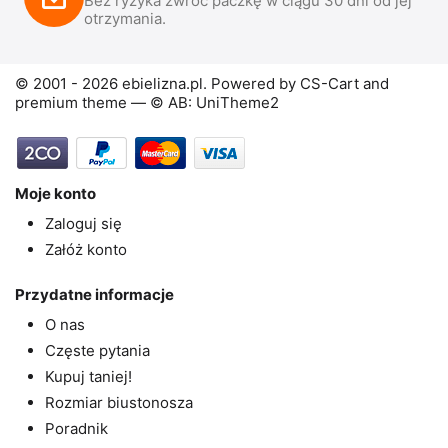
Bez ryzyka zwróć paczkę w ciągu 30 dni od jej
otrzymania.
© 2001 - 2026 ebielizna.pl. Powered by
CS-Cart
and
premium theme —
© AB: UniTheme2
Moje konto
Zaloguj się
Załóż konto
Przydatne informacje
O nas
Częste pytania
Kupuj taniej!
Rozmiar biustonosza
Poradnik