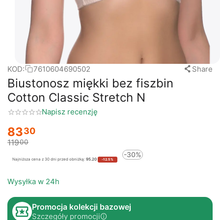
KOD:
7610604690502
Share
Biustonosz miękki bez fiszbin
Cotton Classic Stretch N
Napisz recenzję
83
30
119
00
-30%
Najniższa cena z 30 dni przed obniżką:
95.20
-12.5%
Wysyłka w 24h
Promocja kolekcji bazowej
Szczegóły promocji