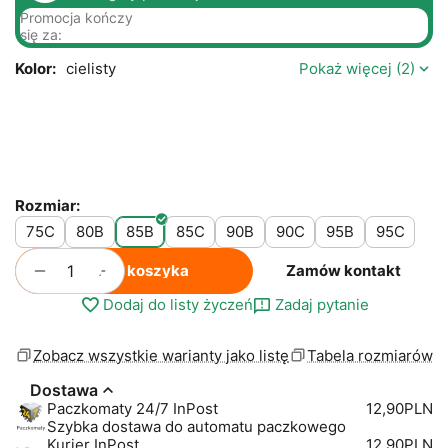
Promocja kończy
się za:
Kolor:
cielisty
Pokaż więcej (2)
Rozmiar:
75C
80B
85B
85C
90B
90C
95B
95C
+
−
Do koszyka
Zamów kontakt
Dodaj do listy życzeń
Zadaj pytanie
Zobacz wszystkie warianty jako listę
Tabela rozmiarów
Dostawa
Paczkomaty 24/7 InPost
12,90PLN
Szybka dostawa do automatu paczkowego
Kurier InPost
12,90PLN