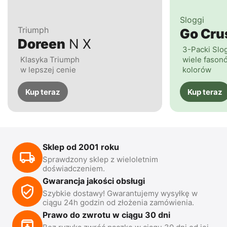
Sloggi
Triumph
Go Cr
Doreen
N X
3-Packi Slo
Klasyka Triumph
wiele fasonó
w lepszej cenie
kolorów
Kup teraz
Kup teraz
Sklep od 2001 roku
Sprawdzony sklep z wieloletnim
doświadczeniem.
Gwarancja jakości obsługi
Szybkie dostawy! Gwarantujemy wysyłkę w
ciągu 24h godzin od złożenia zamówienia.
Prawo do zwrotu w ciągu 30 dni