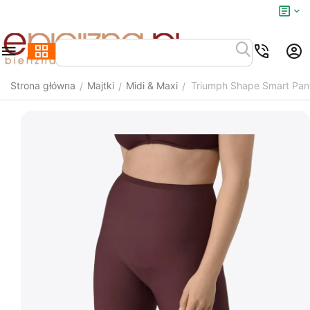
Strona główna
Majtki
Midi & Maxi
Triumph Shape Smart Pan
/
/
/