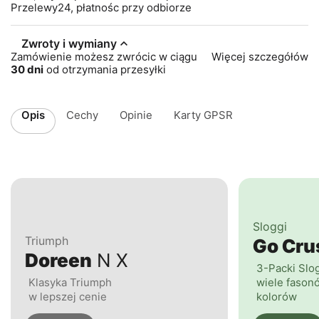
Przelewy24, płatnośc przy odbiorze
Zwroty i wymiany
Zamówienie możesz zwrócic w ciągu
Więcej szczegółów
30 dni
od otrzymania przesyłki
Opis
Cechy
Opinie
Karty GPSR
Sloggi
Triumph
Go Cr
Doreen
N X
3-Packi Slo
Klasyka Triumph
wiele fasonó
w lepszej cenie
kolorów