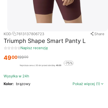
KOD:
7613137806723
Share
Triumph Shape Smart Panty L
Napisz recenzję
49
00
199
00
-75%
Najniższa cena z 30 dni przed obniżką:
49.00
Wysyłka w 24h
Kolor:
brązowy
Pokaż więcej (1)