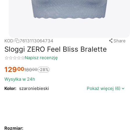
KOD:
7613113064734
Share
Sloggi ZERO Feel Bliss Bralette
Napisz recenzję
129
00
180
00
-28%
Wysyłka w 24h
Kolor:
szaroniebieski
Pokaż więcej (6)
Rozmiar: