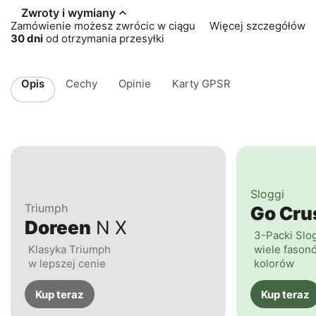
Zwroty i wymiany
Zamówienie możesz zwrócic w ciągu
Więcej szczegółów
30 dni
od otrzymania przesyłki
Opis
Cechy
Opinie
Karty GPSR
Sloggi
Triumph
Go Cr
Doreen
N X
3-Packi Slo
Klasyka Triumph
wiele fasonó
w lepszej cenie
kolorów
Kup teraz
Kup teraz