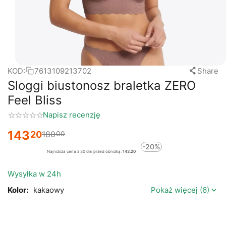
KOD:
7613109213702
Share
Sloggi biustonosz braletka ZERO
Feel Bliss
Napisz recenzję
143
20
180
00
-20%
Najniższa cena z 30 dni przed obniżką:
143.20
Wysyłka w 24h
Kolor:
kakaowy
Pokaż więcej (6)