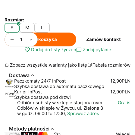
Rozmiar:
S
M
L
+
−
Do koszyka
Zamów kontakt
Dodaj do listy życzeń
Zadaj pytanie
Zobacz wszystkie warianty jako listę
Tabela rozmiarów
Dostawa
Paczkomaty 24/7 InPost
12,90PLN
Szybka dostawa do automatu paczkowego
Kurier InPost
12,90PLN
Szybka dostawa pod drzwi
Odbiór osobisty w sklepie stacjonarnym
Gratis
Odbiów w sklepie w Żywcu, ul. Zielona 8
w godz: 09:00 to 17:00,
Sprawdź adres
Metody płatności
Więcej