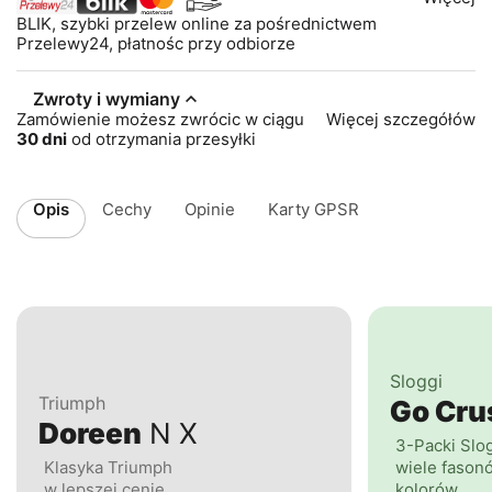
BLIK, szybki przelew online za pośrednictwem
Przelewy24, płatnośc przy odbiorze
Zwroty i wymiany
Zamówienie możesz zwrócic w ciągu
Więcej szczegółów
30 dni
od otrzymania przesyłki
Opis
Cechy
Opinie
Karty GPSR
Sloggi
Triumph
Go Cr
Doreen
N X
3-Packi Slo
Klasyka Triumph
wiele fasonó
w lepszej cenie
kolorów