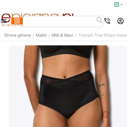
Strona główna
Majtki
Midi & Maxi
Triumph True Shape Sensa
/
/
/