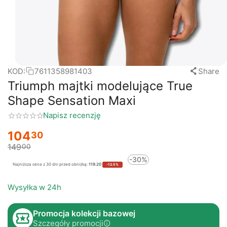
KOD:
7611358981403
Share
Triumph majtki modelujące True
Shape Sensation Maxi
Napisz recenzję
104
30
149
00
-30%
Najniższa cena z 30 dni przed obniżką:
119.20
-12.5%
Wysyłka w 24h
Promocja kolekcji bazowej
Szczegóły promocji