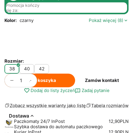
Promocja kończy
się za:
Kolor:
czarny
Pokaż więcej (8)
Rozmiar:
38
40
42
+
−
Do koszyka
Zamów kontakt
Dodaj do listy życzeń
Zadaj pytanie
Zobacz wszystkie warianty jako listę
Tabela rozmiarów
Dostawa
Paczkomaty 24/7 InPost
12,90PLN
Szybka dostawa do automatu paczkowego
Kurier InPost
12,90PLN