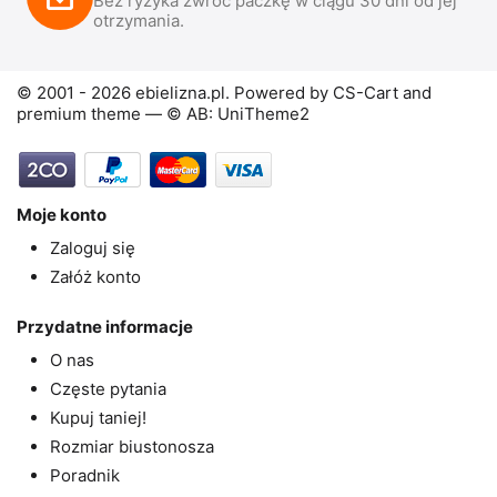
Bez ryzyka zwróć paczkę w ciągu 30 dni od jej
otrzymania.
© 2001 - 2026 ebielizna.pl. Powered by
CS-Cart
and
premium theme —
© AB: UniTheme2
Moje konto
Zaloguj się
Załóż konto
Przydatne informacje
O nas
Częste pytania
Kupuj taniej!
Rozmiar biustonosza
Poradnik