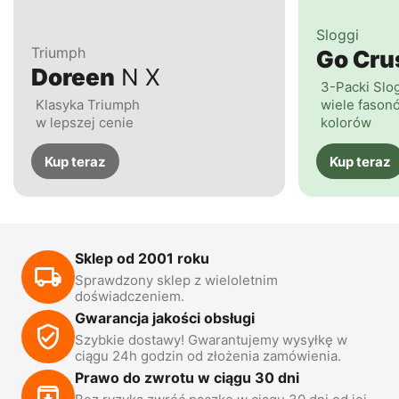
Sloggi
Triumph
Go Cr
Doreen
N X
3-Packi Slo
Klasyka Triumph
wiele fasonó
w lepszej cenie
kolorów
Kup teraz
Kup teraz
Sklep od 2001 roku
Sprawdzony sklep z wieloletnim
doświadczeniem.
Gwarancja jakości obsługi
Szybkie dostawy! Gwarantujemy wysyłkę w
ciągu 24h godzin od złożenia zamówienia.
Prawo do zwrotu w ciągu 30 dni