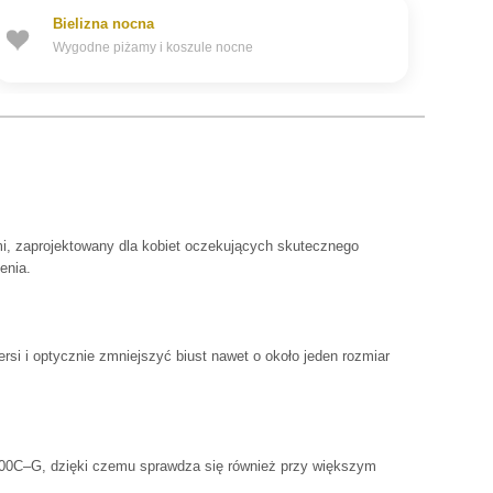
Bielizna nocna
Wygodne piżamy i koszule nocne
mi, zaprojektowany dla kobiet oczekujących skutecznego
enia.
si i optycznie zmniejszyć biust nawet o około jeden rozmiar
00C–G, dzięki czemu sprawdza się również przy większym