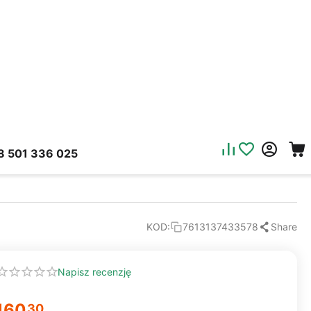
8 501 336 025
Share
KOD:
7613137433578
Napisz recenzję
160
30