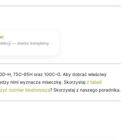
xi
kolekcji — stwórz kompletny
70D–H, 75C–95H oraz 100C–G. Aby dobrać właściwy
iędzy nimi wyznacza miseczkę. Skorzystaj
z tabeli
rzyć rozmiar biustonosza
? Skorzystaj z naszego poradnika.