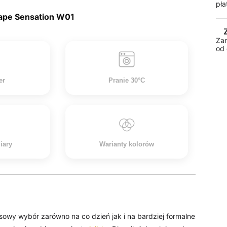
pła
hape Sensation W01
Za
od 
er
Pranie 30°C
iary
Warianty kolorów
owy wybór zarówno na co dzień jak i na bardziej formalne