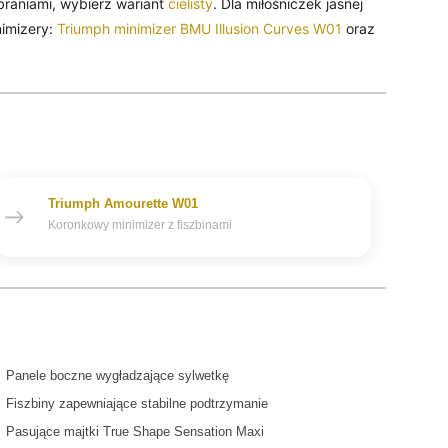
ubraniami, wybierz wariant
cielisty
. Dla miłośniczek jasnej
nimizery:
Triumph minimizer BMU Illusion Curves W01
oraz
Triumph Amourette W01
Koronkowy minimizer z fiszbinami
 Panele boczne wygładzające sylwetkę
Fiszbiny zapewniające stabilne podtrzymanie
Pasujące majtki True Shape Sensation Maxi