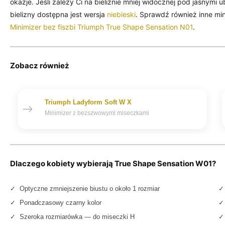
okazje. Jeśli zależy Ci na bieliźnie mniej widocznej pod jasnymi 
bielizny dostępna jest wersja
niebieski
. Sprawdź również inne mi
Minimizer bez fiszbi Triumph True Shape Sensation N01
.
Zobacz również
Triumph Ladyform Soft W X
Minimizer z bezszwowymi miseczkami
Dlaczego kobiety wybierają True Shape Sensation W01?
✓ Optyczne zmniejszenie biustu o około 1 rozmiar
✓
✓ Ponadczasowy czarny kolor
✓ 
✓ Szeroka rozmiarówka — do miseczki H
✓ 