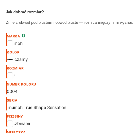
Jak dobrać rozmiar?
Zmierz obwód pod biustem i obwód biustu — różnica między nimi wyznacz
MARKA
Triumph
KOLOR
czarny
ROZMIAR
70G
NUMER KOLORU
0004
SERIA
Triumph True Shape Sensation
FISZBINY
z fiszbinami
MISECZKA