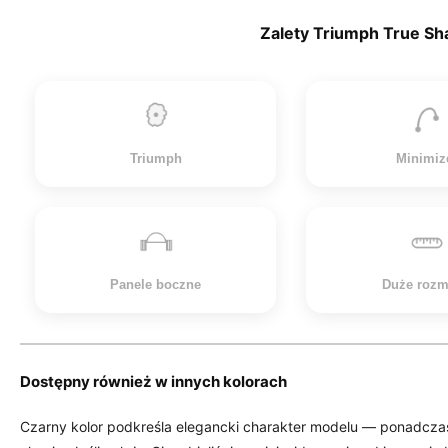
Zalety Triumph True S
Triumph
Minimiz
Panele boczne
Duże rozm
Dostępny również w innych kolorach
Czarny kolor podkreśla elegancki charakter modelu — ponadczas