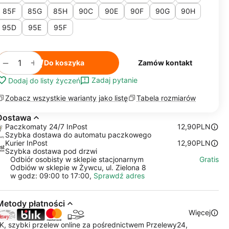
85F
85G
85H
90C
90E
90F
90G
90H
95D
95E
95F
+
−
Do koszyka
Zamów kontakt
Zadaj pytanie
Dodaj do listy życzeń
Zobacz wszystkie warianty jako listę
Tabela rozmiarów
Dostawa
Paczkomaty 24/7 InPost
12,90PLN
Szybka dostawa do automatu paczkowego
Kurier InPost
12,90PLN
Szybka dostawa pod drzwi
Odbiór osobisty w sklepie stacjonarnym
Gratis
Odbiów w sklepie w Żywcu, ul. Zielona 8
w godz: 09:00 to 17:00,
Sprawdź adres
Metody płatności
Więcej
K, szybki przelew online za pośrednictwem Przelewy24,