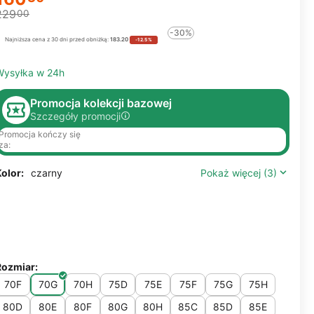
229
00
-30%
Najniższa cena z 30 dni przed obniżką:
183.20
-12.5%
Wysyłka w 24h
Promocja kolekcji bazowej
Szczegóły promocji
Promocja kończy się
za:
olor:
czarny
Pokaż więcej (3)
Rozmiar:
70F
70G
70H
75D
75E
75F
75G
75H
80D
80E
80F
80G
80H
85C
85D
85E