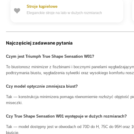
Stroje kąpielowe
Eleganckie stroje na lato w dużych rozmiarach
Najczęściej zadawane pytania
Czym jest Triumph True Shape Sensation W01?
To biustonosz minimizer z fiszbinami i bocznymi panelami wygładzający
podtrzymania biustu, wygładzenia sylwetki oraz wysokiego komfortu nosz
Czy model optycznie zmniejsza biust?
Tak — konstrukcja minimizera pomaga równomiernie rozłożyć objętość pier
miseczki.
Czy True Shape Sensation W01 występuje w dużych rozmiarach?
Tak — model dostępny jest w obwodach od 70D do H, 75C do 95H oraz 1
biuście.